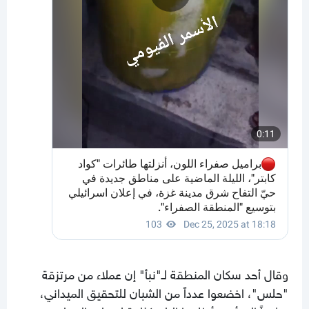
وقال أحد سكان المنطقة لـ"نبأ" إن عملاء من مرتزقة
"حلس"، اخضعوا عدداً من الشبان للتحقيق الميداني،