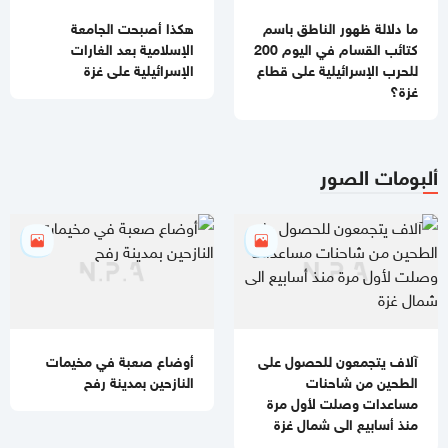
ما دلالة ظهور الناطق باسم
هكذا أصبحت الجامعة
10:59 صباحا
كتائب القسام في اليوم 200
الإسلامية بعد الغارات
جيش الاحتلال يطلق عملية عسكرية واسعة في مخيم قلنديا
للحرب الإسرائيلية على قطاع
الإسرائيلية على غزة
غزة؟
11:06 مساءاً
قطر: حماس التزمت بكل شيء في اتفاق غزة ويجب إلزام "إسرائيل"
ألبومات الصور
11:00 مساءاً
مصادر عسكرية: "إسرائيل" تقيّد الاغتيالات في غزة تمهيدًا لوقف
الهجمات 14 يومًا
آلاف يتجمعون للحصول على
أوضاع صعبة في مخيمات
الطحين من شاحنات
النازحين بمدينة رفح
مساعدات وصلت لأول مرة
منذ أسابيع الى شمال غزة