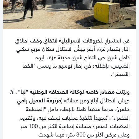
في استمرارٍ للخروقات الاسرائيلية لاتفاق وقف اطلاق
النار بقطاع غزة، أبلغ جيشُ الاحتلال سكانَ مربعٍ سكني
كامل شرق حي التفاح شرق مدينة غزة، اليوم
الخميس، بإخلائه؛ في إطار توسيع ما يسمى "الخط
الأصفر".
وبيّنت
مصادر خاصة لوكالة الصحافة الوطنية "نبأ"
، أنّ
جيش الاحتلال أبلغ وعبر عملائه (
مرتزقة العميل رامي
حلس
)، مربعاً سكنياً كاملاً بالإخلاء داخل "المنطقة
الخضراء"؛ تمهيداً لتنفيذ عمليات نسف فيه، وتقديم
المكعبات الصفراء مسافة إضافية لأكثر من 100 متر
وعلى عرض أكثر من 300 متر، فيما شهدت