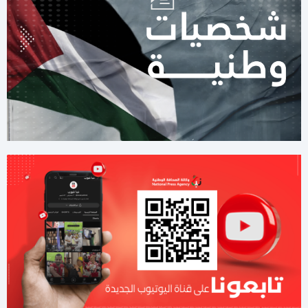
11:42 صباحا
صحيفة: نيابة رام الله تصدر مذكرة توقيف بحق رجل الأعمال طارق
النتشة
03:37 مساءاً
لليوم الثاني.. الاحتلال يُواصل عدوانه على قلنديا
01:59 مساءاً
8 دول عربية وإسلامية تصدر بيانا مشتركا بشأن غزة
11:44 صباحا
صحيفة تكشف تفاصيل جديدة من ملامح اتفاق غزة
11:12 صباحا
هآرتس تكشف.. نتنياهو يوفد ديرمر إلى واشنطن لتخفيف التوتر مع
الإدارة الأميركية حول غزة
10:21 مساءاً
ملف طبي ناقص وإصابات موثقة.. التماس للسماح لطبيب مستقل
بفحص حسام أبو صفية