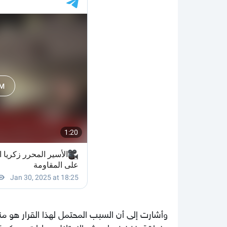
وأشارت إلى أن السبب المحتمل لهذا القرار هو 
منطقة ينفذ فيها جيش الاحتلال عمليات عسكرية