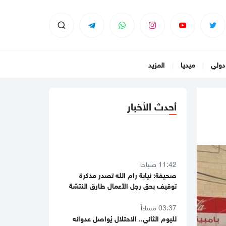
دولي
ميديا
المزيد
أحدث الأخبار
11:42 صباحا
صحيفة: نيابة رام الله تصدر مذكرة
توقيف بحق رجل الأعمال طارق النتشة
03:37 مساءاً
لليوم الثاني.. الاحتلال يُواصل عدوانه
على قلنديا
01:59 مساءاً