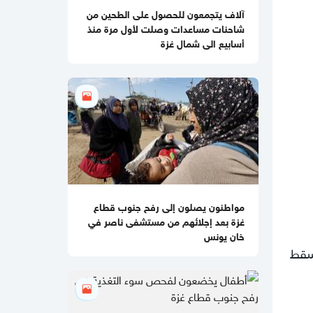
آلاف يتجمعون للحصول على الطحين من
10:59 صباحا
شاحنات مساعدات وصلت لأول مرة منذ
جيش الاحتلال يطلق عملية عسكرية
أسابيع الى شمال غزة
واسعة في مخيم قلنديا
11:06 مساءاً
قطر: حماس التزمت بكل شيء في اتفاق
غزة ويجب إلزام "إسرائيل"
11:00 مساءاً
مصادر عسكرية: "إسرائيل" تقيّد
الاغتيالات في غزة تمهيدًا لوقف
الهجمات 14 يومًا
مواطنون يصلون إلى رفح جنوب قطاع
غزة بعد إجلائهم من مستشفى ناصر في
خان يونس
مسقط