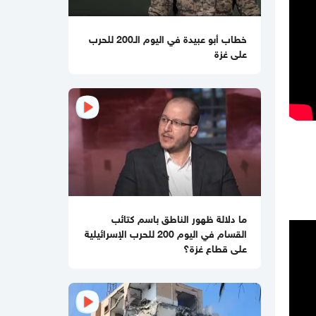
01:59 مساءاً
8 دول عربية وإسلامية تصدر بيانا مشتركا
خطاب أبو عبيدة في اليوم الـ200 للحرب
بشأن غزة
على غزة
11:44 صباحا
صحيفة تكشف تفاصيل جديدة من ملامح
اتفاق غزة
11:12 صباحا
هآرتس تكشف.. نتنياهو يوفد ديرمر إلى
واشنطن لتخفيف التوتر مع الإدارة
الأميركية حول غزة
10:21 مساءاً
ما دلالة ظهور الناطق باسم كتائب
ملف طبي ناقص وإصابات موثقة..
القسام في اليوم 200 للحرب الإسرائيلية
التماس للسماح لطبيب مستقل بفحص
على قطاع غزة؟
حسام أبو صفية
04:35 مساءاً
مصادر صحفية تكشف تفاصيل الرسائل
المتبادلة بين "حماس" وملادينوف