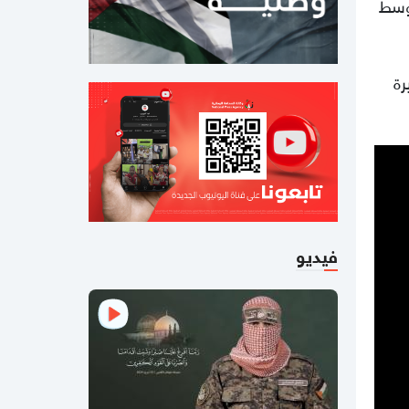
 وسط
جيش الاحتلال يطلق عملية عسكرية
واسعة في مخيم قلنديا
11:06 مساءاً
رة
قطر: حماس التزمت بكل شيء في اتفاق
غزة ويجب إلزام "إسرائيل"
11:00 مساءاً
مصادر عسكرية: "إسرائيل" تقيّد
الاغتيالات في غزة تمهيدًا لوقف
الهجمات 14 يومًا
فيديو
11:42 صباحا
صحيفة: نيابة رام الله تصدر مذكرة
توقيف بحق رجل الأعمال طارق النتشة
03:37 مساءاً
لليوم الثاني.. الاحتلال يُواصل عدوانه
على قلنديا