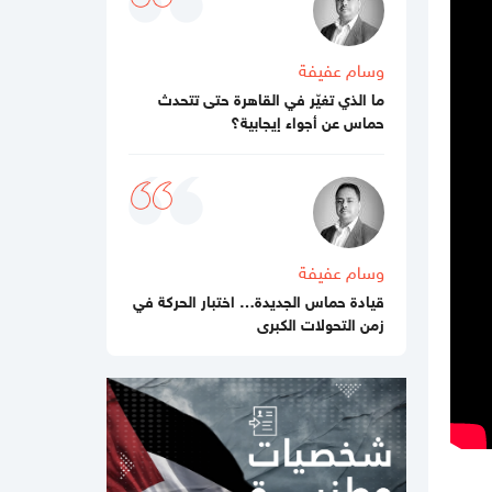
03:48 مساءاً
الفشل ينتظر "مجلس السلام العالمي"
وسام عفيفة
02:39 مساءاً
ما الذي تغيّر في القاهرة حتى تتحدث
مقتل جنديبن إسرائيليين وإصابة 7 آخرين
حماس عن أجواء إيجابية؟
بعضهم بجراح خطيرة بانفجار منزل جنوبي
لبنان
11:54 صباحا
منع إدخال المستلزمات الطبية يفاقم
انهيار القطاع الصحي في غزة
وسام عفيفة
11:32 صباحا
قيادة حماس الجديدة… اختبار الحركة في
تحذيرات إسرائيلية من نقص حاد في
زمن التحولات الكبرى
الصواريخ الاعتراضية
11:07 صباحا
باسم نعيم: حماس لا تزال في انتظار رد
رسمي من ملادينوف حول خارطة الطريق
10:59 صباحا