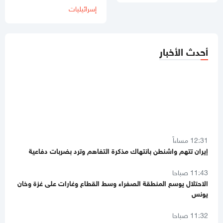
إسرائيليات
أحدث الأخبار
12:31 مساءاً
إيران تتهم واشنطن بانتهاك مذكرة التفاهم وترد بضربات دفاعية
11:43 صباحا
الاحتلال يوسع المنطقة الصفراء وسط القطاع وغارات على غزة وخان
يونس
11:32 صباحا
3 قتلى بجريمتي انفجار وإطلاق نار في يافا وقلنسوة