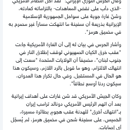
-الذي دأب على نقض المعاهدات- بالتزاماته كعادته،
وشنّ غارة جوية على سواحل الجمهورية الإسلامية
الإيرانية بذريعة أن سفينة ما انتهكت مساراً غير مصرح به
في مضيق هرمز".
وأشار الحرس في بيان له إلى أن الغارة الأمريكية جاءت
"عقب خرق الكيان الصهيوني لوقف إطلاق النار في
جنوب لبنان"، مضيفاً أن الولايات المتحدة "سعت إلى
انتهاك الالتزام، وهو ما قوبل بالرد اللازم، وسيكون هذا
هو الحال في المستقبل. وفي حال تكرار هذا العدوان،
سيكون ردنا أوسع نطاقاً".
وكان الجيش الأمريكي قد شن غارات على أهداف إيرانية
بعد أن اتهم الرئيس الأمريكي دونالد ترامب إيران
بـ"انتهاك أخرق" للهدنة عقب هجومٍ بطائرة مسيرة،
الخميس، على سفينة شحن في مضيق هرمز، لم يُسجّل
أي إصابات.