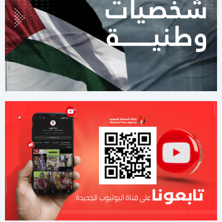
حماس: وفد من الحركة يتوجه للقاهرة خلال أيام لتسليم الرد على
المقاربات الجديدة
12:31 مساءاً
إيران تتهم واشنطن بانتهاك مذكرة التفاهم وترد بضربات دفاعية
11:43 صباحا
الاحتلال يوسع المنطقة الصفراء وسط القطاع وغارات على غزة وخان
يونس
11:32 صباحا
3 قتلى بجريمتي انفجار وإطلاق نار في يافا وقلنسوة
11:04 صباحا
الاحتلال يرفض و يلغي سفر دفعة من مرضى غزة
11:23 مساءاً
الناجي الوحيد.. الطفل محمد ينتظر انتشال جثامين 40 من عائلته تحت
أنقاض غزة (شاهد)