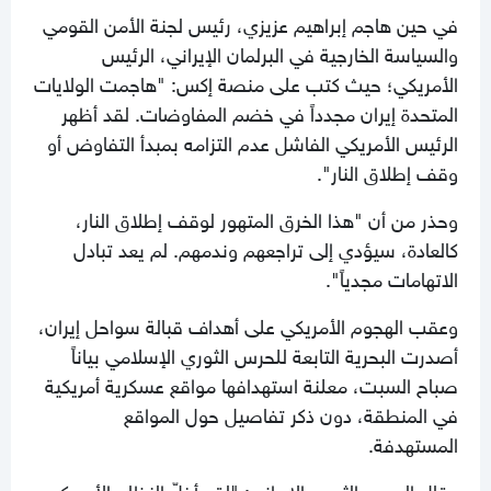
في حين هاجم إبراهيم عزيزي، رئيس لجنة الأمن القومي
والسياسة الخارجية في البرلمان الإيراني، الرئيس
الأمريكي؛ حيث كتب على منصة إكس: "هاجمت الولايات
المتحدة إيران مجدداً في خضم المفاوضات. لقد أظهر
الرئيس الأمريكي الفاشل عدم التزامه بمبدأ التفاوض أو
وقف إطلاق النار".
وحذر من أن "هذا الخرق المتهور لوقف إطلاق النار،
كالعادة، سيؤدي إلى تراجعهم وندمهم. لم يعد تبادل
الاتهامات مجدياً".
وعقب الهجوم الأمريكي على أهداف قبالة سواحل إيران،
أصدرت البحرية التابعة للحرس الثوري الإسلامي بياناً
صباح السبت، معلنة استهدافها مواقع عسكرية أمريكية
في المنطقة، دون ذكر تفاصيل حول المواقع
المستهدفة.
وقال الحرس الثوري الإيراني: "لقد أخلّ النظام الأمريكي