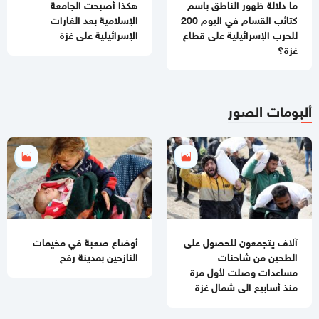
ما دلالة ظهور الناطق باسم
هكذا أصبحت الجامعة
كتائب القسام في اليوم 200
الإسلامية بعد الغارات
12:21 مساءاً
للحرب الإسرائيلية على قطاع
الإسرائيلية على غزة
تقرير: مشارع استيطانية جديدة غير مسبوقة تغيّر الواقع في شمال
غزة؟
الضفة
10:24 صباحا
6 شهداء بينهم 2 متأثرين بجراحهم خلال الـ24 ساعة الماضية في غزة
ألبومات الصور
09:55 صباحا
أمريكا تقصف أهدافا إيرانية قرب هرمز والحرس الثوري يرد و يتهمها
بنقض مذكرة التفاهم
09:38 صباحا
حماس: وفد من الحركة يتوجه للقاهرة خلال أيام لتسليم الرد على
المقاربات الجديدة
آلاف يتجمعون للحصول على
أوضاع صعبة في مخيمات
الطحين من شاحنات
النازحين بمدينة رفح
مساعدات وصلت لأول مرة
منذ أسابيع الى شمال غزة