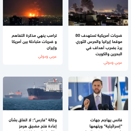
ضربات أمريكية تستهدف 80
ترامب ينهي مذكرة التفاهم
موقعا إيرانيا والحرس الثوري
و ضربات متبادلة بين أمريكا
يردّ بضرب أهداف في
وإيران
البحرين والكويت
عربي ودولي
عربي ودولي
فانس يهاجم جهات
وكالة "فارس": لا اتفاق بشأن
"إسرائيلية" ويتهمها
إعادة فتح مضيق هرمز