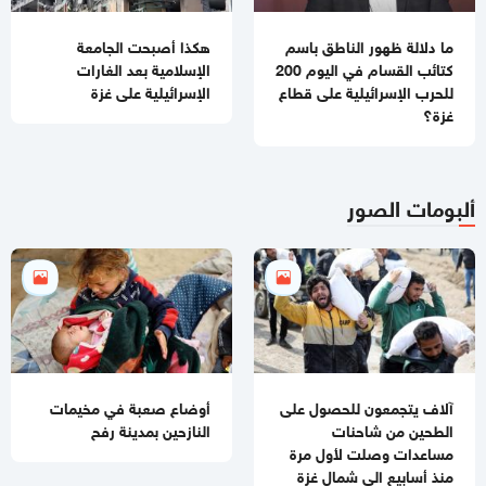
تحذيرات إسرائيلية من نقص حاد في الصواريخ الاعتراضية
ما دلالة ظهور الناطق باسم
هكذا أصبحت الجامعة
11:07 صباحا
كتائب القسام في اليوم 200
الإسلامية بعد الغارات
باسم نعيم: حماس لا تزال في انتظار رد رسمي من ملادينوف حول
للحرب الإسرائيلية على قطاع
الإسرائيلية على غزة
خارطة الطريق
غزة؟
10:59 صباحا
جيش الاحتلال يطلق عملية عسكرية واسعة في مخيم قلنديا
ألبومات الصور
11:06 مساءاً
قطر: حماس التزمت بكل شيء في اتفاق غزة ويجب إلزام "إسرائيل"
11:00 مساءاً
مصادر عسكرية: "إسرائيل" تقيّد الاغتيالات في غزة تمهيدًا لوقف
الهجمات 14 يومًا
آلاف يتجمعون للحصول على
أوضاع صعبة في مخيمات
الطحين من شاحنات
النازحين بمدينة رفح
مساعدات وصلت لأول مرة
منذ أسابيع الى شمال غزة