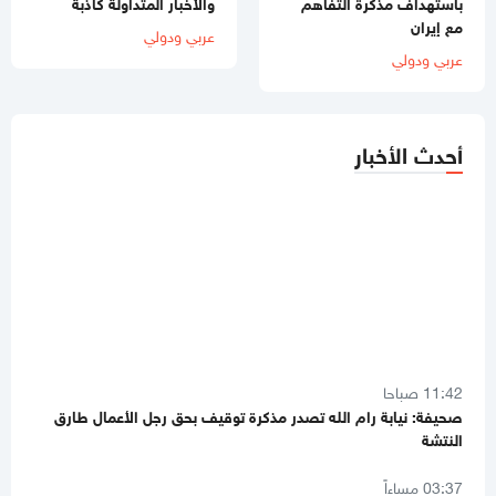
باستهداف مذكرة التفاهم
والأخبار المتداولة كاذبة
مع إيران
عربي ودولي
عربي ودولي
أحدث الأخبار
11:42 صباحا
صحيفة: نيابة رام الله تصدر مذكرة توقيف بحق رجل الأعمال طارق
النتشة
03:37 مساءاً
لليوم الثاني.. الاحتلال يُواصل عدوانه على قلنديا