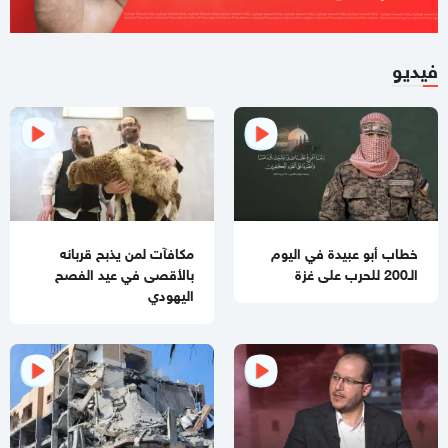
10:21 مساءاً
ملف طبي ناقص وإصابات موثقة.. التماس للسماح لطبيب مستقل
فيديو
بفحص حسام أبو صفية
04:35 مساءاً
مصادر صحفية تكشف تفاصيل الرسائل المتبادلة بين "حماس"
وملادينوف
03:48 مساءاً
الفشل ينتظر "مجلس السلام العالمي"
خطاب أبو عبيدة في اليوم
مكافآت لمن يذبح قربانه
الـ200 للحرب على غزة
بالأقصى في عيد الفصح
02:39 مساءاً
اليهودي
مقتل جنديبن إسرائيليين وإصابة 7 آخرين بعضهم بجراح خطيرة
بانفجار منزل جنوبي لبنان
11:54 صباحا
منع إدخال المستلزمات الطبية يفاقم انهيار القطاع الصحي في غزة
11:32 صباحا