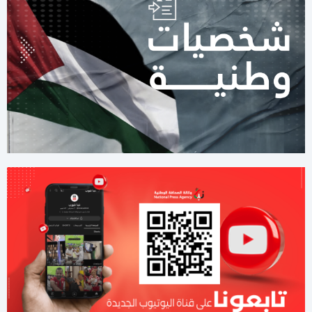
11:00 مساءاً
مصادر عسكرية: "إسرائيل" تقيّد الاغتيالات في غزة تمهيدًا لوقف
الهجمات 14 يومًا
11:42 صباحا
صحيفة: نيابة رام الله تصدر مذكرة توقيف بحق رجل الأعمال طارق
النتشة
03:37 مساءاً
لليوم الثاني.. الاحتلال يُواصل عدوانه على قلنديا
01:59 مساءاً
8 دول عربية وإسلامية تصدر بيانا مشتركا بشأن غزة
11:44 صباحا
صحيفة تكشف تفاصيل جديدة من ملامح اتفاق غزة
11:12 صباحا
هآرتس تكشف.. نتنياهو يوفد ديرمر إلى واشنطن لتخفيف التوتر مع
الإدارة الأميركية حول غزة