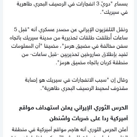
بسماع "دويّ 3 انفجارات في الرصيف البحري طاهرية
في سيريك".
ونقل التلفزيون الإيراني عن مصدر عسكري أنه "قبل 5
ساعات أُطلقت طلقات تحذيرية من مدينة سيريك باتجاه
سفن مخالفة في مضيق هرمز"، مضيفا "أن المعلومات
تفيد بإطلاق صاروخين تحذيريين -قبل ساعات- من
منطقة كربان باتجاه مضيق هرمز".
وقال إن "سبب الانفجارات في سيريك هو إصابة
مقذوف لمحيط الرصيف البحري طاهرية".
الحرس الثوري الإيراني يعلن استهداف مواقع
أميركية ردا على ضربات واشنطن
أعلن الحرس الثوري أنه هاجم مواقع أميركية في منطقة
الخليج ردا على ضربات للجيش الأميركي داخل إيران، وفق