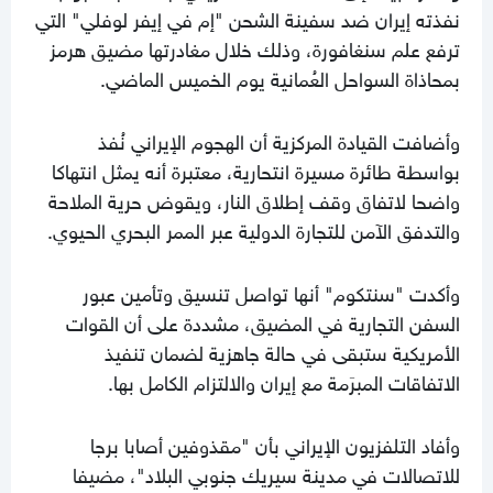
نفذته إيران ضد سفينة الشحن "إم في إيفر لوفلي" التي
ترفع علم سنغافورة، وذلك خلال مغادرتها مضيق هرمز
بمحاذاة السواحل العُمانية يوم الخميس الماضي.
وأضافت القيادة المركزية أن الهجوم الإيراني نُفذ
بواسطة طائرة مسيرة انتحارية، معتبرة أنه يمثل انتهاكا
واضحا لاتفاق وقف إطلاق النار، ويقوض حرية الملاحة
والتدفق الآمن للتجارة الدولية عبر الممر البحري الحيوي.
وأكدت "سنتكوم" أنها تواصل تنسيق وتأمين عبور
السفن التجارية في المضيق، مشددة على أن القوات
الأمريكية ستبقى في حالة جاهزية لضمان تنفيذ
الاتفاقات المبرَمة مع إيران والالتزام الكامل بها.
وأفاد التلفزيون الإيراني بأن "مقذوفين أصابا برجا
للاتصالات في مدينة سيريك جنوبي البلاد"، مضيفا