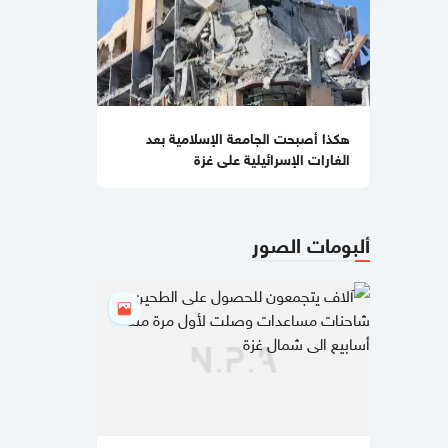
التماس للسماح لطبيب مستقل بفحص
حسام أبو صفية
04:35 مساءاً
مصادر صحفية تكشف تفاصيل الرسائل
المتبادلة بين "حماس" وملادينوف
هكذا أصبحت الجامعة الإسلامية بعد
03:48 مساءاً
الغارات الإسرائيلية على غزة
الفشل ينتظر "مجلس السلام العالمي"
02:39 مساءاً
ألبومات الصور
مقتل جنديبن إسرائيليين وإصابة 7 آخرين
بعضهم بجراح خطيرة بانفجار منزل جنوبي
لبنان
11:54 صباحا
منع إدخال المستلزمات الطبية يفاقم
انهيار القطاع الصحي في غزة
11:32 صباحا
تحذيرات إسرائيلية من نقص حاد في