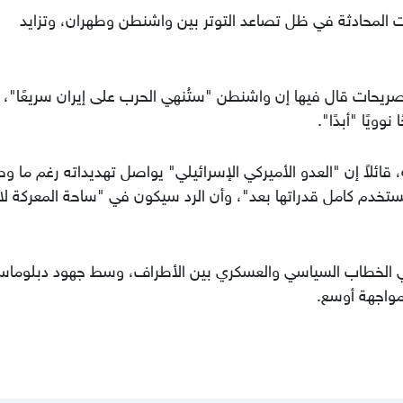
لمحادثة في ظل تصاعد التوتر بين واشنطن وطهران، وتزايد
يحات قال فيها إن واشنطن "ستُنهي الحرب على إيران سريعًا"،
ويًا "أبدًا".
قائلاً إن "العدو الأميركي الإسرائيلي" يواصل تهديداته رغم ما و
تستخدم كامل قدراتها بعد"، وأن الرد سيكون في "ساحة المعركة لا
 الخطاب السياسي والعسكري بين الأطراف، وسط جهود دبلوماس
 مواجهة أوسع.