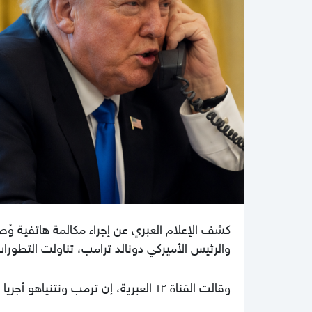
كشف الإعلام العبري عن إجراء مكالمة هاتفية وُص
والرئيس الأميركي دونالد ترامب، تناولت التطورات
وقالت القناة ١٢ العبرية، إن ترمب ونتنياهو أجريا اتصالا هاتفيا "مطولا ودراماتيكيا" الليلة الماضية