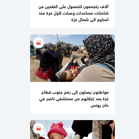
الصواريخ الاعتراضية
آلاف يتجمعون للحصول على الطحين من
شاحنات مساعدات وصلت لأول مرة منذ
11:07 صباحا
أسابيع الى شمال غزة
باسم نعيم: حماس لا تزال في انتظار رد
رسمي من ملادينوف حول خارطة الطريق
10:59 صباحا
جيش الاحتلال يطلق عملية عسكرية
واسعة في مخيم قلنديا
11:06 مساءاً
قطر: حماس التزمت بكل شيء في اتفاق
غزة ويجب إلزام "إسرائيل"
مواطنون يصلون إلى رفح جنوب قطاع
11:00 مساءاً
غزة بعد إجلائهم من مستشفى ناصر في
مصادر عسكرية: "إسرائيل" تقيّد
خان يونس
الاغتيالات في غزة تمهيدًا لوقف
الهجمات 14 يومًا