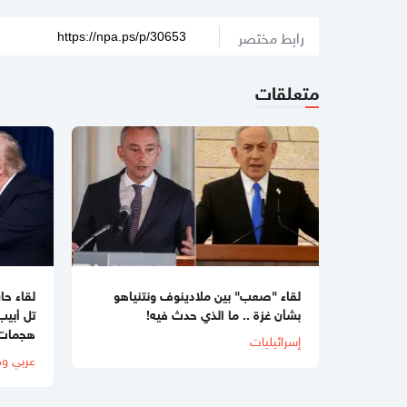
رابط مختصر
متعلقات
لقاء "صعب" بين ملادينوف ونتنياهو
لقاء حا
بشأن غزة .. ما الذي حدث فيه!
تل أبي
هجمات 
إسرائيليات
عربي ود