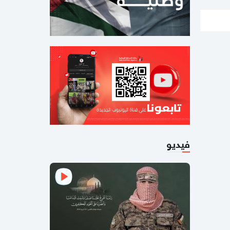
بالفيديو والصور
شهيدتان وإصابة 17
آخرين في قصف مروحي إسرائيلي غرب
خان يونس
01:48 مساءاً
الخارجية الإيرانية: إبرام اتفاق مع
واشنطن "ليس وشيكًا"
11:55 صباحا
لماذا يُعتبر اتفاق إيران المحتمل مثيرًا
للانقسام في أمريكا بقدر شن الحرب
عليها؟
فيديو
10:23 صباحا
"أكسيوس": ترامب طلب من قادة عرب
ومسلمين الانضمام إلى اتفاقات أبراهام
مع "إسرائيل"
11:21 مساءاً
مقتل جنديين إسرائيليين وعدة إصابات
بانفجار مسيرات جنوب لبنان (صور)