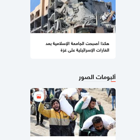
غارات أميركية قرب بندر عباس وإيران
تعلن استهداف قاعدة أميركية
11:56 صباحا
حماس تحذّر: حكومة الاحتلال تسعى
للعودة إلى وتيرة حرب الإبادة بغزة
هكذا أصبحت الجامعة الإسلامية بعد
الغارات الإسرائيلية على غزة
11:45 صباحا
مقرب من الضيف وأول من نفذ تكتيك
الزخم الصاروخي.. من هو القائد القسامي
محمد عودة؟
ألبومات الصور
11:36 صباحا
في أوّل أيام عيد الأضحى .. 10 شهداء
ومصابون بقصف مبنى وسط مدينة غزة
(شاهد)
11:23 صباحا
"القسام" تنعى قائد هيئة أركانها محمد
عودة وتكشف دوره الكبير في نجاح
السابع من أكتوبر (شاهد)