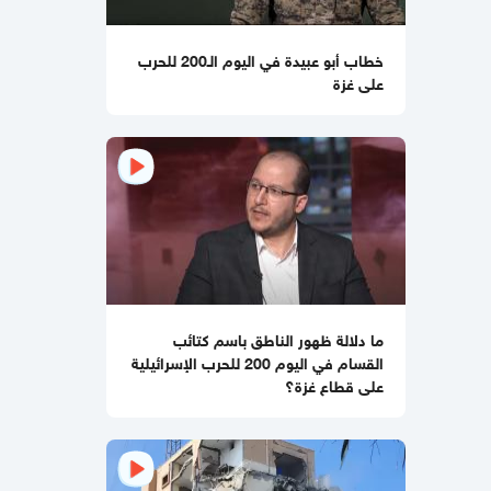
خطاب أبو عبيدة في اليوم الـ200 للحرب
11:25 صباحا
على غزة
أمن المقاومة يضبط عميلاً متورطاً في
اغتيال قادة كبار
12:08 مساءاً
ترامب "غير راض" عن المقترحات الإيرانية
لإبرام اتفاق
12:07 مساءاً
تقديرات عسكرية إسرائيلية تشكك بقدرة
العملية البرية على وقف تهديد مسيّرات
حزب الله
ما دلالة ظهور الناطق باسم كتائب
القسام في اليوم 200 للحرب الإسرائيلية
12:01 مساءاً
على قطاع غزة؟
"كاسر خطة الجنرالات".. معلومات تُنشر
لأول مرة عن عز الدين البيك قائد القسام
بشمال قطاع غزة
12:00 مساءاً