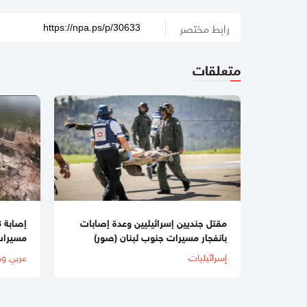
رابط مختصر
متعلقات
مقتل جنديين إسرائيليين وعدة إصابات
بانفجار مسيرات جنوب لبنان (صور)
مسيرات
إسرائيليات
عربي ود