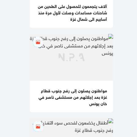
آلاف يتجمعون للحصول على الطحين من
04:11 مساءاً
شاحنات مساعدات وصلت لأول مرة منذ
المكتب الحكومي في غزة: إسرائيل تمنع
أسابيع الى شمال غزة
دخول 70% من شاحنات الإغاثة
04:03 مساءاً
بالفيديو والصور
شهيدتان وإصابة 17
آخرين في قصف مروحي إسرائيلي غرب
خان يونس
01:48 مساءاً
الخارجية الإيرانية: إبرام اتفاق مع
واشنطن "ليس وشيكًا"
مواطنون يصلون إلى رفح جنوب قطاع
غزة بعد إجلائهم من مستشفى ناصر في
11:55 صباحا
خان يونس
لماذا يُعتبر اتفاق إيران المحتمل مثيرًا
للانقسام في أمريكا بقدر شن الحرب
عليها؟
10:23 صباحا
"أكسيوس": ترامب طلب من قادة عرب