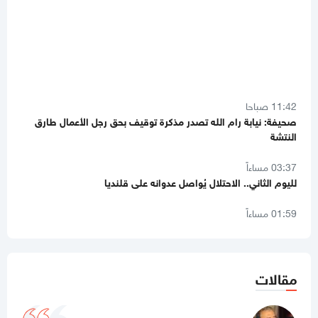
11:42 صباحا
صحيفة: نيابة رام الله تصدر مذكرة توقيف بحق رجل الأعمال طارق
النتشة
03:37 مساءاً
لليوم الثاني.. الاحتلال يُواصل عدوانه على قلنديا
01:59 مساءاً
8 دول عربية وإسلامية تصدر بيانا مشتركا بشأن غزة
11:44 صباحا
صحيفة تكشف تفاصيل جديدة من ملامح اتفاق غزة
مقالات
11:12 صباحا
هآرتس تكشف.. نتنياهو يوفد ديرمر إلى واشنطن لتخفيف التوتر مع
الإدارة الأميركية حول غزة