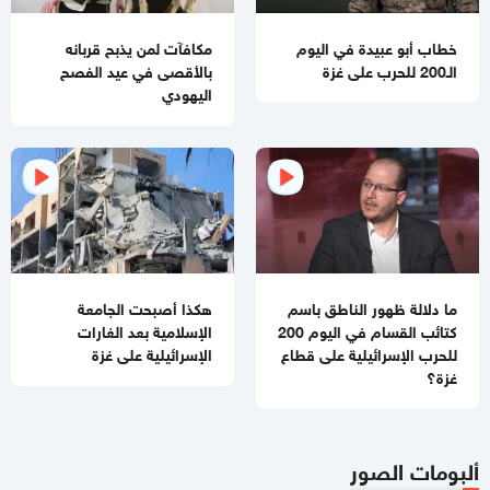
03:48 مساءاً
الفشل ينتظر "مجلس السلام العالمي"
خطاب أبو عبيدة في اليوم
مكافآت لمن يذبح قربانه
الـ200 للحرب على غزة
بالأقصى في عيد الفصح
02:39 مساءاً
اليهودي
مقتل جنديبن إسرائيليين وإصابة 7 آخرين بعضهم بجراح خطيرة
بانفجار منزل جنوبي لبنان
11:54 صباحا
منع إدخال المستلزمات الطبية يفاقم انهيار القطاع الصحي في غزة
11:32 صباحا
تحذيرات إسرائيلية من نقص حاد في الصواريخ الاعتراضية
ما دلالة ظهور الناطق باسم
هكذا أصبحت الجامعة
11:07 صباحا
كتائب القسام في اليوم 200
الإسلامية بعد الغارات
باسم نعيم: حماس لا تزال في انتظار رد رسمي من ملادينوف حول
للحرب الإسرائيلية على قطاع
الإسرائيلية على غزة
خارطة الطريق
غزة؟
10:59 صباحا
جيش الاحتلال يطلق عملية عسكرية واسعة في مخيم قلنديا
ألبومات الصور
11:06 مساءاً