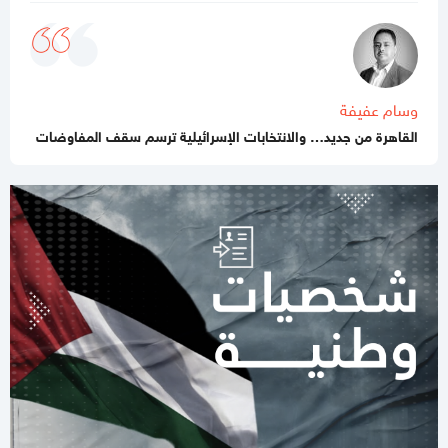
تحذيرات إسرائيلية من نقص حاد في الصواريخ الاعتراضية
11:07 صباحا
باسم نعيم: حماس لا تزال في انتظار رد رسمي من ملادينوف حول
خارطة الطريق
وسام عفيفة
10:59 صباحا
القاهرة من جديد… والانتخابات الإسرائيلية ترسم سقف المفاوضات
جيش الاحتلال يطلق عملية عسكرية واسعة في مخيم قلنديا
11:06 مساءاً
قطر: حماس التزمت بكل شيء في اتفاق غزة ويجب إلزام "إسرائيل"
11:00 مساءاً
مصادر عسكرية: "إسرائيل" تقيّد الاغتيالات في غزة تمهيدًا لوقف
الهجمات 14 يومًا
11:42 صباحا
صحيفة: نيابة رام الله تصدر مذكرة توقيف بحق رجل الأعمال طارق
النتشة