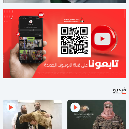
03:37 مساءاً
لليوم الثاني.. الاحتلال يُواصل عدوانه على قلنديا
01:59 مساءاً
8 دول عربية وإسلامية تصدر بيانا مشتركا بشأن غزة
11:44 صباحا
صحيفة تكشف تفاصيل جديدة من ملامح اتفاق غزة
11:12 صباحا
هآرتس تكشف.. نتنياهو يوفد ديرمر إلى واشنطن لتخفيف التوتر مع
الإدارة الأميركية حول غزة
10:21 مساءاً
فيديو
ملف طبي ناقص وإصابات موثقة.. التماس للسماح لطبيب مستقل
بفحص حسام أبو صفية
04:35 مساءاً
مصادر صحفية تكشف تفاصيل الرسائل المتبادلة بين "حماس"
وملادينوف