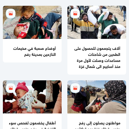
قطر: حماس التزمت بكل شيء في اتفاق غزة ويجب إلزام "إسرائيل"
11:00 مساءاً
مصادر عسكرية: "إسرائيل" تقيّد الاغتيالات في غزة تمهيدًا لوقف
الهجمات 14 يومًا
آلاف يتجمعون للحصول على
أوضاع صعبة في مخيمات
الطحين من شاحنات
النازحين بمدينة رفح
مساعدات وصلت لأول مرة
منذ أسابيع الى شمال غزة
مواطنون يصلون إلى رفح
أطفال يخضعون لفحص سوء
جنوب قطاع غزة بعد إجلائهم
التغذية في رفح جنوب قطاع