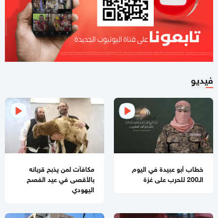
صحيفة تكشف تفاصيل جديدة من ملامح اتفاق غزة
11:12 صباحا
هآرتس تكشف.. نتنياهو يوفد ديرمر إلى واشنطن لتخفيف التوتر مع
الإدارة الأميركية حول غزة
10:21 مساءاً
ملف طبي ناقص وإصابات موثقة.. التماس للسماح لطبيب مستقل
فيديو
بفحص حسام أبو صفية
04:35 مساءاً
مصادر صحفية تكشف تفاصيل الرسائل المتبادلة بين "حماس"
وملادينوف
03:48 مساءاً
الفشل ينتظر "مجلس السلام العالمي"
خطاب أبو عبيدة في اليوم
مكافآت لمن يذبح قربانه
الـ200 للحرب على غزة
بالأقصى في عيد الفصح
02:39 مساءاً
اليهودي
مقتل جنديبن إسرائيليين وإصابة 7 آخرين بعضهم بجراح خطيرة
بانفجار منزل جنوبي لبنان