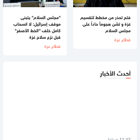
فتح تحذر من مخطط لتقسيم
"مجلس السلام" يتبنى
غزة و تشن هجوماً حاداً على
موقف إسرائيل: لا انسحاب
مجلس السلام
كامل خلف "الخط الأصفر"
قبل نزع سلاح غزة
قطاع غزة
قطاع غزة
أحدث الأخبار
11:42 صباحا
صحيفة: نيابة رام الله تصدر مذكرة توقيف بحق رجل الأعمال طارق