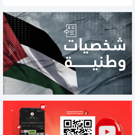
11:06 مساءاً
قطر: حماس التزمت بكل شيء في اتفاق غزة ويجب إلزام "إسرائيل"
11:00 مساءاً
مصادر عسكرية: "إسرائيل" تقيّد الاغتيالات في غزة تمهيدًا لوقف
الهجمات 14 يومًا
11:42 صباحا
صحيفة: نيابة رام الله تصدر مذكرة توقيف بحق رجل الأعمال طارق
النتشة
03:37 مساءاً
لليوم الثاني.. الاحتلال يُواصل عدوانه على قلنديا
01:59 مساءاً
8 دول عربية وإسلامية تصدر بيانا مشتركا بشأن غزة
11:44 صباحا