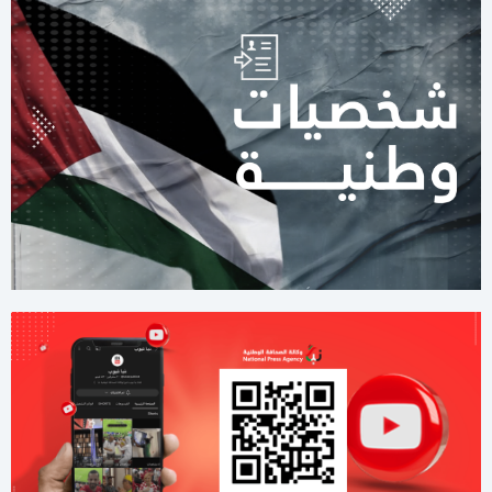
خارطة الطريق
10:59 صباحا
جيش الاحتلال يطلق عملية عسكرية واسعة في مخيم قلنديا
11:06 مساءاً
قطر: حماس التزمت بكل شيء في اتفاق غزة ويجب إلزام "إسرائيل"
11:00 مساءاً
مصادر عسكرية: "إسرائيل" تقيّد الاغتيالات في غزة تمهيدًا لوقف
الهجمات 14 يومًا
11:42 صباحا
صحيفة: نيابة رام الله تصدر مذكرة توقيف بحق رجل الأعمال طارق
النتشة
03:37 مساءاً
لليوم الثاني.. الاحتلال يُواصل عدوانه على قلنديا
01:59 مساءاً