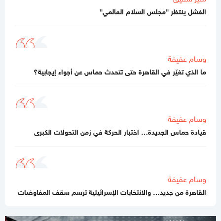
بفحص حسام أبو صفية
الفشل ينتظر "مجلس السلام العالمي"
04:35 مساءاً
مصادر صحفية تكشف تفاصيل الرسائل المتبادلة بين "حماس"
وملادينوف
وسام عفيفة
03:48 مساءاً
ما الذي تغيّر في القاهرة حتى تتحدث حماس عن أجواء إيجابية؟
الفشل ينتظر "مجلس السلام العالمي"
02:39 مساءاً
مقتل جنديبن إسرائيليين وإصابة 7 آخرين بعضهم بجراح خطيرة
وسام عفيفة
بانفجار منزل جنوبي لبنان
قيادة حماس الجديدة… اختبار الحركة في زمن التحولات الكبرى
11:54 صباحا
منع إدخال المستلزمات الطبية يفاقم انهيار القطاع الصحي في غزة
11:32 صباحا
وسام عفيفة
تحذيرات إسرائيلية من نقص حاد في الصواريخ الاعتراضية
القاهرة من جديد… والانتخابات الإسرائيلية ترسم سقف المفاوضات
11:07 صباحا
باسم نعيم: حماس لا تزال في انتظار رد رسمي من ملادينوف حول