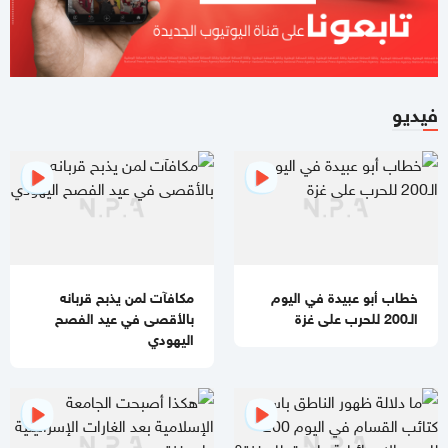
8 دول عربية وإسلامية تصدر بيانا مشتركا بشأن غزة
11:44 صباحا
صحيفة تكشف تفاصيل جديدة من ملامح اتفاق غزة
فيديو
11:12 صباحا
هآرتس تكشف.. نتنياهو يوفد ديرمر إلى واشنطن لتخفيف التوتر مع
الإدارة الأميركية حول غزة
10:21 مساءاً
ملف طبي ناقص وإصابات موثقة.. التماس للسماح لطبيب مستقل
بفحص حسام أبو صفية
خطاب أبو عبيدة في اليوم
مكافآت لمن يذبح قربانه
04:35 مساءاً
الـ200 للحرب على غزة
بالأقصى في عيد الفصح
مصادر صحفية تكشف تفاصيل الرسائل المتبادلة بين "حماس"
اليهودي
وملادينوف
03:48 مساءاً
الفشل ينتظر "مجلس السلام العالمي"