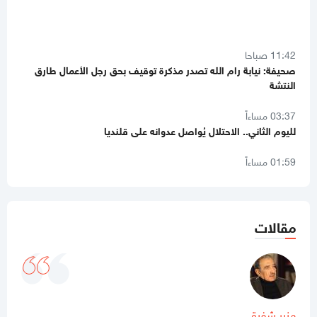
11:42 صباحا
صحيفة: نيابة رام الله تصدر مذكرة توقيف بحق رجل الأعمال طارق
النتشة
03:37 مساءاً
لليوم الثاني.. الاحتلال يُواصل عدوانه على قلنديا
01:59 مساءاً
8 دول عربية وإسلامية تصدر بيانا مشتركا بشأن غزة
11:44 صباحا
صحيفة تكشف تفاصيل جديدة من ملامح اتفاق غزة
مقالات
11:12 صباحا
هآرتس تكشف.. نتنياهو يوفد ديرمر إلى واشنطن لتخفيف التوتر مع
الإدارة الأميركية حول غزة
10:21 مساءاً
ملف طبي ناقص وإصابات موثقة.. التماس للسماح لطبيب مستقل
منير شفيق