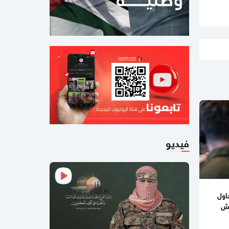
في إدارة قطاع غزة تُطبخ في الغرف
المغلقة
08:28 صباحا
"وول ستريت جورنال": ترمب درس العودة
إلى حرب شاملة مع إيران لكنه تراجع
08:17 صباحا
انخفاض أسعار المحروقات والغاز خلال
شهر تموز المقبل
08:14 صباحا
أسعار صرف العملات مقابل الشيكل
فيديو
اليوم الأربعاء
08:11 صباحا
الطقس: أجواء شديدة الحرارة في معظم
المناطق
اول
يش
10:25 صباحا