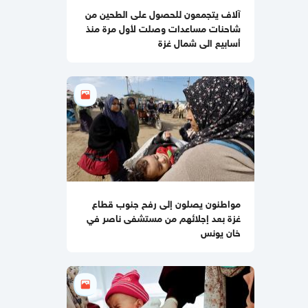
08:31 صباحا
آلاف يتجمعون للحصول على الطحين من
"خطة الكماشة" .. تفاصيل أخطر مرحلة
شاحنات مساعدات وصلت لأول مرة منذ
في إدارة قطاع غزة تُطبخ في الغرف
أسابيع الى شمال غزة
المغلقة
08:28 صباحا
"وول ستريت جورنال": ترمب درس العودة
إلى حرب شاملة مع إيران لكنه تراجع
08:17 صباحا
انخفاض أسعار المحروقات والغاز خلال
شهر تموز المقبل
08:14 صباحا
مواطنون يصلون إلى رفح جنوب قطاع
أسعار صرف العملات مقابل الشيكل
غزة بعد إجلائهم من مستشفى ناصر في
اليوم الأربعاء
خان يونس
08:11 صباحا
الطقس: أجواء شديدة الحرارة في معظم
المناطق