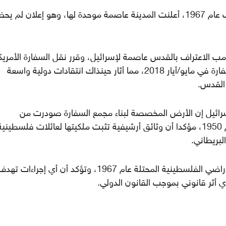
وبعد أن احتلت إسرائيل شرقي القدس خلال حرب عام 1967، أعلنت المدينة عاصمة موحدة لها، وهو إعلان لم يح
ل 2017، أعلن الرئيس ترمب الاعتراف بالقدس عاصمة لإسرائيل، وقرر نقل السفارة الأمري
من تل أبيب إليها، قبل افتتاح المقر المؤقت للسفارة في مايو/أيار 2018، مما أثار حينذاك انتقادات دولية واسعة
 القدس.
وقي في إسرائيل إن الأرض المخصصة لبناء مجمع السفارة صودرت من
فلسطينيين باستخدام قانون أملاك الغائبين لعام 1950، مؤكدا أن وثائق أرشيفية تثبت ملكيتها لعائلات فلس
وتعتبر الأمم المتحدة القدس الشرقية جزءا من الأراضي الفلسطينية المحتلة عام 1967، وتؤكد أن أي إ
أي أثر قانوني بموجب القانون الدولي.