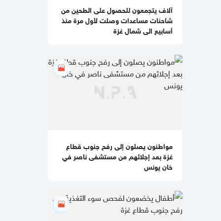
تحذيرات إسرائيلية من نقص حاد في
آلاف يتجمعون للحصول على الطحين من
الصواريخ الاعتراضية
شاحنات مساعدات وصلت لأول مرة منذ
أسابيع الى شمال غزة
11:07 صباحا
باسم نعيم: حماس لا تزال في انتظار رد
رسمي من ملادينوف حول خارطة الطريق
10:59 صباحا
جيش الاحتلال يطلق عملية عسكرية
واسعة في مخيم قلنديا
11:06 مساءاً
قطر: حماس التزمت بكل شيء في اتفاق
غزة ويجب إلزام "إسرائيل"
مواطنون يصلون إلى رفح جنوب قطاع
غزة بعد إجلائهم من مستشفى ناصر في
11:00 مساءاً
خان يونس
مصادر عسكرية: "إسرائيل" تقيّد
الاغتيالات في غزة تمهيدًا لوقف
الهجمات 14 يومًا