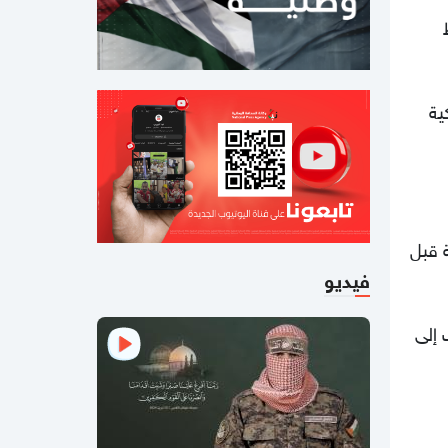
ظ
11:07 صباحا
باسم نعيم: حماس لا تزال في انتظار رد
رسمي من ملادينوف حول خارطة الطريق
كية
10:59 صباحا
جيش الاحتلال يطلق عملية عسكرية
واسعة في مخيم قلنديا
11:06 مساءاً
قطر: حماس التزمت بكل شيء في اتفاق
طينية قبل
غزة ويجب إلزام "إسرائيل"
فيديو
11:00 مساءاً
مصادر عسكرية: "إسرائيل" تقيّد
جراءات تهدف إلى
الاغتيالات في غزة تمهيدًا لوقف
الهجمات 14 يومًا
11:42 صباحا
صحيفة: نيابة رام الله تصدر مذكرة