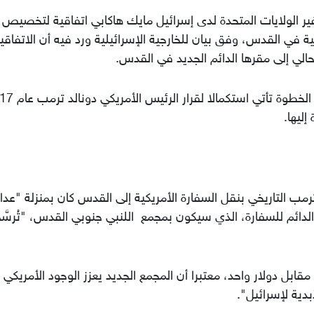
فير الولايات المتحدة لدى إسرائيل مايك هاكابي اتفاقية لتخصيص
ية في القدس، وفق بيان للخارجية الإسرائيلية ورد فيه أن الاتفاقي
لحالي إلى مقرها الدائم الجديد في القدس.
واعتبرت الخارجية الإسرائيلية -في بيانها- أن تلك الخطو
ليها.
مب التاريخي بنقل السفارة الأمريكية إلى القدس كان بمنزلة "عدال
ر الدائم للسفارة، الذي سيكون بمجمع اللنبي جنوبي القدس، "تُرسَّ
ال هاكابي إن عقد الإيجار يمتد 99 عاما مقابل دولار واحد، معتبرا أن المجمع الجديد يعزز الوجود الأمري
دية لإسرائيل".