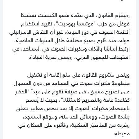
ويقترح القانون، الذي قدّمه عضو الكنيست تسفيكا
فوغل من حزب "عوتسما يهوديت"، تقييد استخدام
أنظمة الصوت في دور العبادة، غير أن النقاش الإسرائيلي
حوله، منذ طُرح بصيغ مختلفة خلال السنوات الماضية،
ارتبط أساسًا بالأذان ومكبرات الصوت في المساجد، في
استهداف للجمهور العربي، ويمس بحرية العبادة.
وينص مشروع القانون على منع إقامة أو تشغيل
منظومة مكبرات صوت في المساجد من دون الحصول
على تصريح مسبق، في صيغة تقوم على مبدأ "الحظر
كقاعدة عامة والتصريح كاستثناء"، بحيث لا يُسمح
باستخدام مكبرات الصوت إلا بعد فحص معايير تتعلق
بشدة الصوت، ووسائل الحد منه، وموقع المسجد،
وقربه من المناطق السكنية، وتأثيره على السكان في
محيطه.