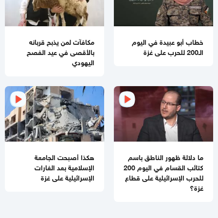
وملادينوف
03:48 مساءاً
الفشل ينتظر "مجلس السلام العالمي"
خطاب أبو عبيدة في اليوم
مكافآت لمن يذبح قربانه
الـ200 للحرب على غزة
بالأقصى في عيد الفصح
02:39 مساءاً
اليهودي
مقتل جنديبن إسرائيليين وإصابة 7 آخرين بعضهم بجراح خطيرة
بانفجار منزل جنوبي لبنان
11:54 صباحا
منع إدخال المستلزمات الطبية يفاقم انهيار القطاع الصحي في غزة
11:32 صباحا
تحذيرات إسرائيلية من نقص حاد في الصواريخ الاعتراضية
ما دلالة ظهور الناطق باسم
هكذا أصبحت الجامعة
11:07 صباحا
كتائب القسام في اليوم 200
الإسلامية بعد الغارات
باسم نعيم: حماس لا تزال في انتظار رد رسمي من ملادينوف حول
للحرب الإسرائيلية على قطاع
الإسرائيلية على غزة
خارطة الطريق
غزة؟
10:59 صباحا
جيش الاحتلال يطلق عملية عسكرية واسعة في مخيم قلنديا