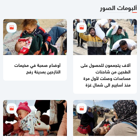
ألبومات الصور
11:06 مساءاً
قطر: حماس التزمت بكل شيء في اتفاق غزة ويجب إلزام "إسرائيل"
11:00 مساءاً
مصادر عسكرية: "إسرائيل" تقيّد الاغتيالات في غزة تمهيدًا لوقف
الهجمات 14 يومًا
آلاف يتجمعون للحصول على
أوضاع صعبة في مخيمات
الطحين من شاحنات
النازحين بمدينة رفح
مساعدات وصلت لأول مرة
منذ أسابيع الى شمال غزة