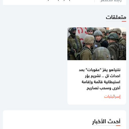
متعلقات
نتنياهو يقرّ "عقوبات" بعد
احداث تل .. تشريع بؤر
استيطانية قائمة وإقامة
أخرى وسحب تصاريح
إسرائيليات
أحدث الأخبار