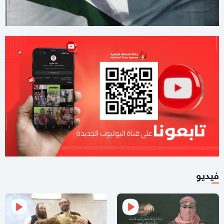
03:37 مساءاً
لليوم الثاني.. الاحتلال يُواصل عدوانه على قلنديا
01:59 مساءاً
8 دول عربية وإسلامية تصدر بيانا مشتركا بشأن غزة
11:44 صباحا
صحيفة تكشف تفاصيل جديدة من ملامح اتفاق غزة
11:12 صباحا
هآرتس تكشف.. نتنياهو يوفد ديرمر إلى واشنطن لتخفيف التوتر مع
الإدارة الأميركية حول غزة
10:21 مساءاً
فيديو
ملف طبي ناقص وإصابات موثقة.. التماس للسماح لطبيب مستقل
بفحص حسام أبو صفية
04:35 مساءاً
مصادر صحفية تكشف تفاصيل الرسائل المتبادلة بين "حماس"