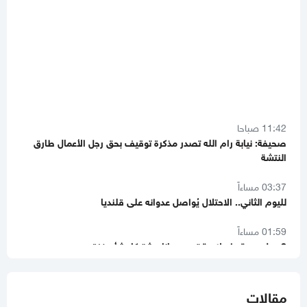
11:42 صباحا
صحيفة: نيابة رام الله تصدر مذكرة توقيف بحق رجل الأعمال طارق
النتشة
03:37 مساءاً
لليوم الثاني.. الاحتلال يُواصل عدوانه على قلنديا
01:59 مساءاً
8 دول عربية وإسلامية تصدر بيانا مشتركا بشأن غزة
11:44 صباحا
صحيفة تكشف تفاصيل جديدة من ملامح اتفاق غزة
مقالات
11:12 صباحا