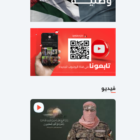
09:50 مساءاً
تضامن واسع معه.. من هو "طبيب
الغلابة" الذي اعتقله الاحتلال بالضفة؟
09:48 مساءاً
"إيلات في خطر".. إسرائيل تخشى
سيناريو 7 أكتوبر بهجوم منسق عبر حدود
الأردن
09:40 مساءاً
هب الريح والفراية يبحثان تسهيل السفر
عبر جسر الملك حسين
فيديو
11:27 صباحا
بالفيديو والصور
استشهاد مسعف
وطالبة بقصف إسرائيلي على غزة (شاهد)
08:12 صباحا
ارتفاع الدولار .. أسعار صرف العملات
مقابل الشيكل اليوم الأربعاء