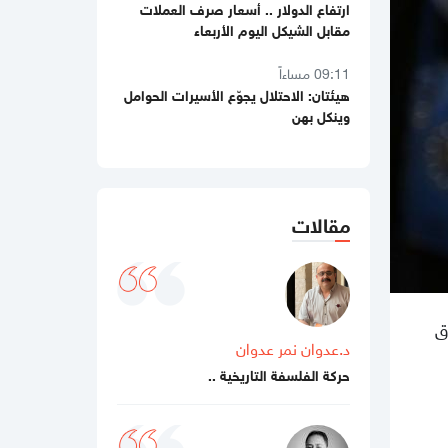
09:11 مساءاً
هيئتان: الاحتلال يجوّع الأسيرات الحوامل
وينكل بهن
09:09 مساءاً
وسط "دهشة" المسؤولين.. اجتماع
إسرائيلي عاجل يحيي خطط تهجير الغزيين
12:06 مساءاً
مقالات
عدوان مستمر.. 4 شهداء و20 إصابة
بنيران جيش الاحتلال خلال 24 ساعة
11:47 صباحا
بالصور
الهلال الأحمر الفلسطيني: مغادرة
ق
83 مريضاً ومرافقاً عبر معبر رفح
د.عدوان نمر عدوان
حركة الفلسفة التاريخية ..
11:08 صباحا
الإبادة الإنجابية في غزة: حين تتحول
الحرب إلى تهديد لوجود الأجيال القادمة