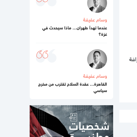
10:39 صباحا
معاريف : تركيا أكبر تهديد لإسرائيل من
إيران
وسام عفيفة
عندما تهدأ طهران… ماذا سيحدث في
10:09 مساءاً
غزة؟
أمن المقاومة يضبط خلايا تابعة للاحتلال
تعمل على تنفيذ مخطط تخريبي في غزة
10:06 مساءاً
افة
"حماس" تكشف: تفاهمات مع الوسطاء
حول آليات تنفيذ خطة السلام في غزة
وسام عفيفة
10:03 مساءاً
القاهرة… عقدة السلاح تقترب من مخرج
وجهاء ومخاتير: الحراكات المشبوهة
سياسي
مرفوضة وشعبنا أكثر وعيًا من الانجرار
وراء الفوضى
09:54 مساءاً
"وحيدة أمها ".. رغد عاشور خرجت لتقديم
امتحان في غزة فعادت شهيدة (شاهد)