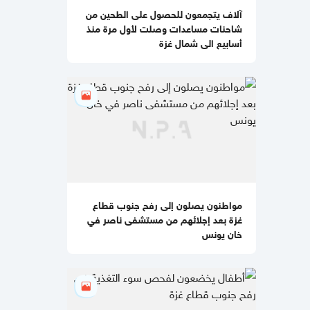
آلاف يتجمعون للحصول على الطحين من
09:50 مساءاً
شاحنات مساعدات وصلت لأول مرة منذ
تضامن واسع معه.. من هو "طبيب
أسابيع الى شمال غزة
الغلابة" الذي اعتقله الاحتلال بالضفة؟
09:48 مساءاً
"إيلات في خطر".. إسرائيل تخشى
سيناريو 7 أكتوبر بهجوم منسق عبر حدود
الأردن
09:40 مساءاً
هب الريح والفراية يبحثان تسهيل السفر
عبر جسر الملك حسين
مواطنون يصلون إلى رفح جنوب قطاع
11:27 صباحا
غزة بعد إجلائهم من مستشفى ناصر في
بالفيديو والصور
استشهاد مسعف
خان يونس
وطالبة بقصف إسرائيلي على غزة (شاهد)