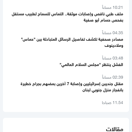
بفحص حسام أبو صفية
04:35 مساءاً
مصادر صحفية تكشف تفاصيل الرسائل المتبادلة بين "حماس"
وملادينوف
03:48 مساءاً
الفشل ينتظر "مجلس السلام العالمي"
02:39 مساءاً
مقتل جنديبن إسرائيليين وإصابة 7 آخرين بعضهم بجراح خطيرة
بانفجار منزل جنوبي لبنان
11:54 صباحا
منع إدخال المستلزمات الطبية يفاقم انهيار القطاع الصحي في غزة
11:32 صباحا
تحذيرات إسرائيلية من نقص حاد في الصواريخ الاعتراضية
11:07 صباحا
مقالات
باسم نعيم: حماس لا تزال في انتظار رد رسمي من ملادينوف حول