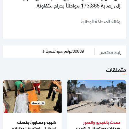
إلى إصابة 173,368 مواطناً بجراح متفاوتة.
وكالة الصحافة الوطنية
رابط مختصر
متعلقات
01:07 مساءاً
هذا مصير العصابات العميلة بعد تنفيذ المرحلة المقبلة من اتفاق
وقف إطلاق النار في غزة
12:01 مساءاً
الغارديان: "مجلس السلام" يطلق أول مشروع لبناء قاعدة عسكرية
في غزة
محدث بالفيديو والصور
شهيد ومصابون بقصف
11:20 صباحا
خروقات مستمرة.. 3 شهداء
إسرائيلي استهدف مركبة في