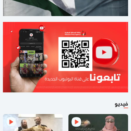
02:39 مساءاً
مقتل جنديبن إسرائيليين وإصابة 7 آخرين بعضهم بجراح خطيرة
بانفجار منزل جنوبي لبنان
11:54 صباحا
منع إدخال المستلزمات الطبية يفاقم انهيار القطاع الصحي في غزة
11:32 صباحا
تحذيرات إسرائيلية من نقص حاد في الصواريخ الاعتراضية
11:07 صباحا
باسم نعيم: حماس لا تزال في انتظار رد رسمي من ملادينوف حول
خارطة الطريق
فيديو