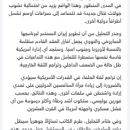
في المدى المنظور. وهذا الواقع يزيد من احتمالية نشوب
جولات قتال جديدة قد تتصاعد إلى صراعات أوسع تشمل
أطرافاً دولية أخرى.
وحذر التحليل من أن تطوير إيران المستمر لبرنامجها
الصاروخي والنووي يجعل آفاق العقد القادم مظلمة
بالنسبة لأوروبا وجنوب آسيا. وستجد أي إدارة أمريكية
قادمة نفسها مضطرة للتعامل مع هذه التداعيات في
ظل حالة من الضعف الداخلي وتراجع الثقة الخارجية.
إن تراجع ثقة الحلفاء في القدرات الأمريكية سيؤدي
بالضرورة إلى زيادة جرأة المنافسين الدوليين على تحدي
إرادة واشنطن في ملفات أخرى. وهذه النتائج، بحسب
فورين بوليسي، ستكون أشد وطأة وأكثر ديمومة من أي
فشل عسكري واجهته أمريكا في القرن العشرين.
وفي ختام التحليل، طرح الكاتب تساؤلاً جوهرياً سيظل
يراود المؤرخين والطلاب في المستقبل حول جدوى هذه