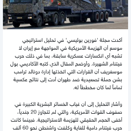
أكدت مجلة 'فورين بوليسي' في تحليل استراتيجي
موسع أن الهزيمة الأمريكية في المواجهة مع إيران لا
تشبه أي انكسارات عسكرية سابقة، بما في ذلك حرب
فيتنام الشهيرة. وأوضح المقال الذي كتبه الأكاديمي بول
موسغريف أن القرارات التي اتخذتها إدارة دونالد ترامب
بشن حملة تصعيدية ضد طهران أدت إلى نتائج عكسية
تماماً لما كان مخططاً له.
وأشار التحليل إلى أن غياب الخسائر البشرية الكبيرة في
صفوف القوات الأمريكية، والتي لم تتجاوز 20 جندياً،
أخفى الحجم الحقيقي للهزيمة الاستراتيجية. فبينما كانت
حرب فيتنام دامية للغاية وكلفت واشنطن نحو 60 ألف