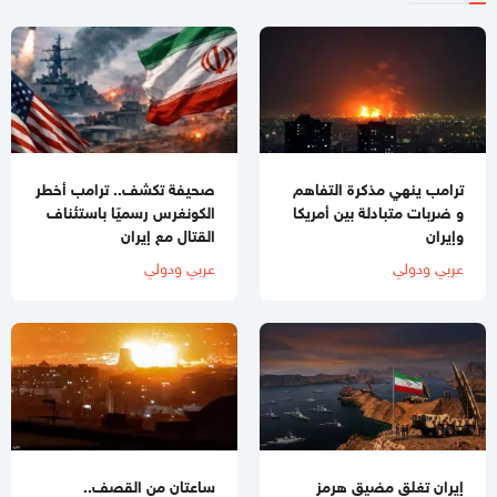
ترامب ينهي مذكرة التفاهم
صحيفة تكشف.. ترامب أخطر
و ضربات متبادلة بين أمريكا
الكونغرس رسميًا باستئناف
وإيران
القتال مع إيران
عربي ودولي
عربي ودولي
إيران تغلق مضيق هرمز
ساعتان من القصف..