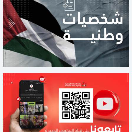
11:00 مساءاً
مصادر عسكرية: "إسرائيل" تقيّد الاغتيالات في غزة تمهيدًا لوقف
الهجمات 14 يومًا
11:42 صباحا
صحيفة: نيابة رام الله تصدر مذكرة توقيف بحق رجل الأعمال طارق
النتشة
03:37 مساءاً
لليوم الثاني.. الاحتلال يُواصل عدوانه على قلنديا
01:59 مساءاً
8 دول عربية وإسلامية تصدر بيانا مشتركا بشأن غزة
11:44 صباحا
صحيفة تكشف تفاصيل جديدة من ملامح اتفاق غزة
11:12 صباحا
هآرتس تكشف.. نتنياهو يوفد ديرمر إلى واشنطن لتخفيف التوتر مع
الإدارة الأميركية حول غزة