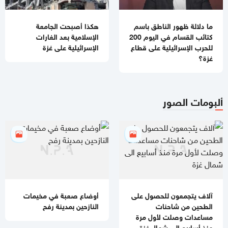
تحذيرات إسرائيلية من نقص حاد في الصواريخ الاعتراضية
11:07 صباحا
ما دلالة ظهور الناطق باسم
هكذا أصبحت الجامعة
باسم نعيم: حماس لا تزال في انتظار رد رسمي من ملادينوف حول
كتائب القسام في اليوم 200
الإسلامية بعد الغارات
خارطة الطريق
للحرب الإسرائيلية على قطاع
الإسرائيلية على غزة
غزة؟
10:59 صباحا
جيش الاحتلال يطلق عملية عسكرية واسعة في مخيم قلنديا
ألبومات الصور
11:06 مساءاً
قطر: حماس التزمت بكل شيء في اتفاق غزة ويجب إلزام "إسرائيل"
11:00 مساءاً
مصادر عسكرية: "إسرائيل" تقيّد الاغتيالات في غزة تمهيدًا لوقف
الهجمات 14 يومًا
آلاف يتجمعون للحصول على
أوضاع صعبة في مخيمات
الطحين من شاحنات
النازحين بمدينة رفح
مساعدات وصلت لأول مرة
منذ أسابيع الى شمال غزة