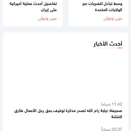
وسط تبادل للضربات مع
تفاصيل أحدث عملية أميركية
الولايات المتحدة
على إيران
عربي ودولي
عربي ودولي
أحدث الأخبار
11:42 صباحا
صحيفة: نيابة رام الله تصدر مذكرة توقيف بحق رجل الأعمال طارق
النتشة
03:37 مساءاً
لليوم الثاني.. الاحتلال يُواصل عدوانه على قلنديا