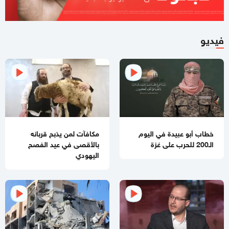
10:21 مساءاً
ملف طبي ناقص وإصابات موثقة.. التماس للسماح لطبيب مستقل
فيديو
بفحص حسام أبو صفية
04:35 مساءاً
مصادر صحفية تكشف تفاصيل الرسائل المتبادلة بين "حماس"
وملادينوف
03:48 مساءاً
الفشل ينتظر "مجلس السلام العالمي"
خطاب أبو عبيدة في اليوم
مكافآت لمن يذبح قربانه
02:39 مساءاً
الـ200 للحرب على غزة
بالأقصى في عيد الفصح
مقتل جنديبن إسرائيليين وإصابة 7 آخرين بعضهم بجراح خطيرة
اليهودي
بانفجار منزل جنوبي لبنان
11:54 صباحا
منع إدخال المستلزمات الطبية يفاقم انهيار القطاع الصحي في غزة
11:32 صباحا