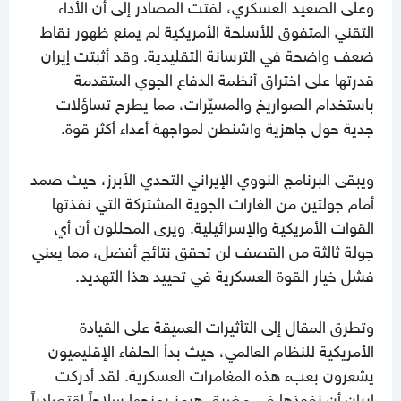
وعلى الصعيد العسكري، لفتت المصادر إلى أن الأداء
التقني المتفوق للأسلحة الأمريكية لم يمنع ظهور نقاط
ضعف واضحة في الترسانة التقليدية. وقد أثبتت إيران
قدرتها على اختراق أنظمة الدفاع الجوي المتقدمة
باستخدام الصواريخ والمسيّرات، مما يطرح تساؤلات
جدية حول جاهزية واشنطن لمواجهة أعداء أكثر قوة.
ويبقى البرنامج النووي الإيراني التحدي الأبرز، حيث صمد
أمام جولتين من الغارات الجوية المشتركة التي نفذتها
القوات الأمريكية والإسرائيلية. ويرى المحللون أن أي
جولة ثالثة من القصف لن تحقق نتائج أفضل، مما يعني
فشل خيار القوة العسكرية في تحييد هذا التهديد.
وتطرق المقال إلى التأثيرات العميقة على القيادة
الأمريكية للنظام العالمي، حيث بدأ الحلفاء الإقليميون
يشعرون بعبء هذه المغامرات العسكرية. لقد أدركت
إيران أن نفوذها في مضيق هرمز يمنحها سلاحاً اقتصادياً