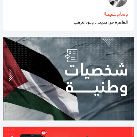
وسام عفيفة
04:22 مساءاً
مقر خاتم الأنبياء: جرائم الصهاينة في الضاحية لن تبقى دون رد
القاهرة من جديد… وغزة تترقب
02:25 مساءاً
بالفيديو
الاحتلال يقصف ضاحية بيروت وتصعيد يهدد الاتفاق
08:18 مساءاً
السيسي: "إسرائيل" وسعت نطاق الخط الأصفر في غزة مع الانشغال
بأزمة إيران ويجب توقف ذلك النهج فورًا
04:09 مساءاً
نعيم قاسم: ايران الزمت اسرائيل وقف العمليات العكسرية
03:27 مساءاً
عندما تهدأ طهران… ماذا سيحدث في غزة؟
01:52 مساءاً
بالصور
استمرار عمليات اجلاء مرضى غزة عبر معبر رفح