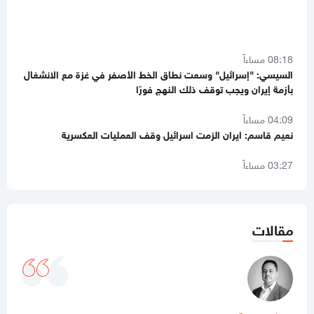
08:18 مساءاً
السيسي: "إسرائيل" وسعت نطاق الخط الأصفر في غزة مع الانشغال
بأزمة إيران ويجب توقف ذلك النهج فورًا
04:09 مساءاً
نعيم قاسم: ايران الزمت اسرائيل وقف العمليات العكسرية
03:27 مساءاً
عندما تهدأ طهران… ماذا سيحدث في غزة؟
01:52 مساءاً
بالصور
استمرار عمليات اجلاء مرضى غزة عبر معبر رفح
مقالات
12:56 مساءاً
بالفيديو
شهيدان بقصف إسرائيلي في النصيرات وسط قطاع غزة
12:44 مساءاً
سموتريتش يعلن إلغاء "اتفاقيات الخليل"