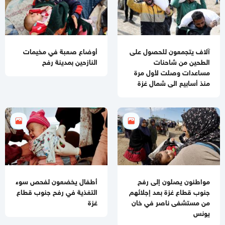
آلاف يتجمعون للحصول على
أوضاع صعبة في مخيمات
الطحين من شاحنات
النازحين بمدينة رفح
مساعدات وصلت لأول مرة
منذ أسابيع الى شمال غزة
مواطنون يصلون إلى رفح
أطفال يخضعون لفحص سوء
جنوب قطاع غزة بعد إجلائهم
التغذية في رفح جنوب قطاع
من مستشفى ناصر في خان
غزة
يونس