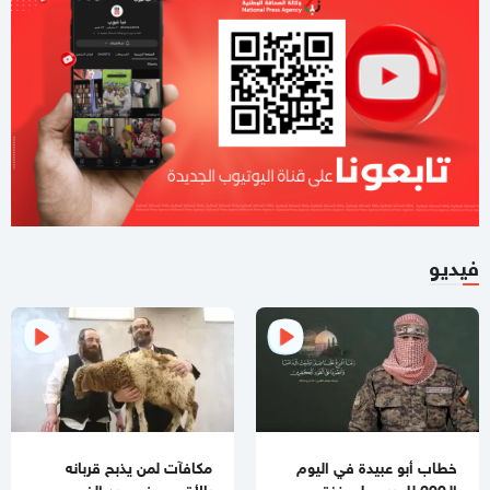
12:56 مساءاً
بالفيديو
شهيدان بقصف إسرائيلي في النصيرات وسط قطاع غزة
12:44 مساءاً
سموتريتش يعلن إلغاء "اتفاقيات الخليل"
12:34 مساءاً
التلغراف البريطانية: توني بلير يتولى دورا أوسع في إدارة غزة
11:05 صباحا
فيديو
موجة غضب وانتقادات "إسرائيلية" حادة من الاتفاق الإيراني
الأمريكي
09:57 صباحا
طالع.. تفاصيل رد الفصائل على خارطة طريق غزة
09:42 صباحا
الصحة بغزة : 10 شهداء و36 إصابة خلال 24 ساعة الماضية
خطاب أبو عبيدة في اليوم
مكافآت لمن يذبح قربانه
09:28 صباحا
الـ200 للحرب على غزة
بالأقصى في عيد الفصح