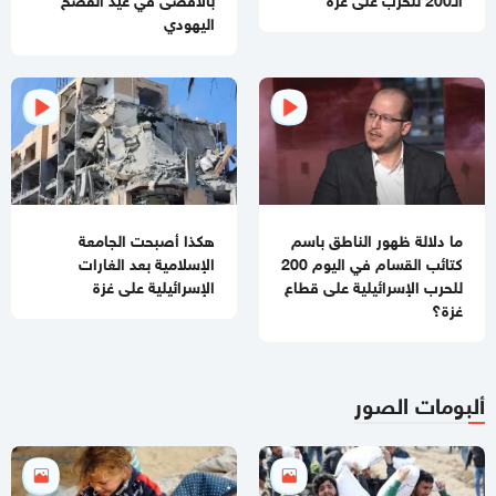
اسعار صرف العملات والمعادن
اليهودي
09:07 صباحا
نتنياهو لترامب: لن ننسحب من لبنان ولسنا ملزمين بالاتفاق
08:59 صباحا
رسميا.. التوصل إلى اتفاق بين أميركا وإيران
04:22 مساءاً
مقر خاتم الأنبياء: جرائم الصهاينة في الضاحية لن تبقى دون رد
ما دلالة ظهور الناطق باسم
هكذا أصبحت الجامعة
كتائب القسام في اليوم 200
الإسلامية بعد الغارات
02:25 مساءاً
للحرب الإسرائيلية على قطاع
الإسرائيلية على غزة
بالفيديو
الاحتلال يقصف ضاحية بيروت وتصعيد يهدد الاتفاق
غزة؟
ألبومات الصور