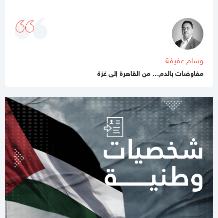
11:07 صباحا
10 شهداء خلال 24 ساعة في غزة وقصف منزلين بخان يونس
والمغازي
10:40 صباحا
وسام عفيفة
حزب الله يطلق رشقة صاروخية شمال "إسرائيل" و سموتريش يغرد
مفاوضات بالدم… من القاهرة إلى غزة
10:27 صباحا
ترحيب و تأكيد أميركي بانضمام مصر لـ«قوات غزة»
07:58 مساءاً
حماس: مجزرة الخيام بغزة تصعيد إجرامي تستهدف تدمير مسار وقف
النار
08:23 مساءاً
حماس: إيران أبلغتنا سعيها لوقف الحرب على مختلف الجبهات بما
فيها غزة
04:17 مساءاً
إيران تعلن وقف العمليات العسكرية وتحذر من تكرار الاعتداء على