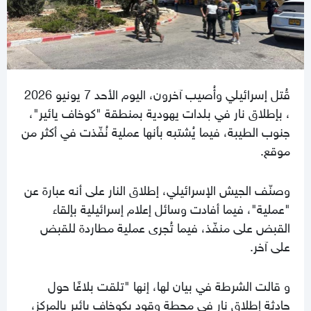
قُتل إسرائيلي وأُصيب آخرون، اليوم الأحد 7 يونيو 2026
، بإطلاق نار في بلدات يهودية بمنطقة "كوخاف يائير"،
جنوب الطيبة، فيما يُشتبه بأنها عملية نُفّذت في أكثر من
موقع.
وصنّف الجيش الإسرائيلي، إطلاق النار على أنه عبارة عن
"عملية"، فيما أفادت وسائل إعلام إسرائيلية بإلقاء
القبض على منفّذ، فيما تُجرى عملية مطاردة للقبض
على آخر.
و قالت الشرطة في بيان لها، إنها "تلقت بلاغًا حول
حادثة إطلاق نار في محطة وقود بكوخاف يائير بالمركز،