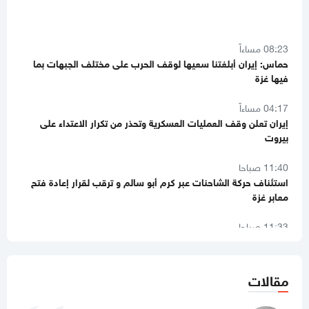
08:23 مساءاً
حماس: إيران أبلغتنا سعيها لوقف الحرب على مختلف الجبهات بما
فيها غزة
04:17 مساءاً
إيران تعلن وقف العمليات العسكرية وتحذر من تكرار الاعتداء على
بيروت
11:40 صباحا
استئناف حركة الشاحنات عبر كرم أبو سالم و ترقب لقرار إعادة فتح
معابر غزة
11:33 صباحا
"إسرائيل" بين غضب ترامب وردع ايران
11:26 صباحا
شهيدان ومصابون بقصف إسرائيلي في مواصي خانيونس
مقالات
11:12 صباحا
"الحوثيون" يعلنون حظر الملاحة الإسرائيلية بشكل كامل في البحر