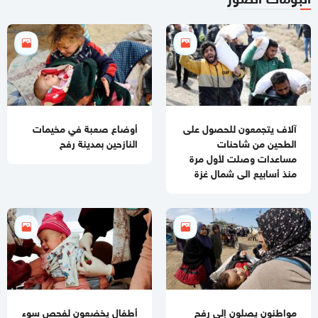
10:27 صباحا
ترحيب و تأكيد أميركي بانضمام مصر لـ«قوات غزة»
07:58 مساءاً
حماس: مجزرة الخيام بغزة تصعيد إجرامي تستهدف تدمير مسار وقف
النار
آلاف يتجمعون للحصول على
أوضاع صعبة في مخيمات
الطحين من شاحنات
النازحين بمدينة رفح
مساعدات وصلت لأول مرة
منذ أسابيع الى شمال غزة
مواطنون يصلون إلى رفح
أطفال يخضعون لفحص سوء