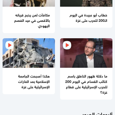
صحيفة عبرية تكشف.. مخاوف إسرائيلية" من صفقات عسكرية
مصرية تركية
خطاب أبو عبيدة في اليوم
مكافآت لمن يذبح قربانه
الـ200 للحرب على غزة
بالأقصى في عيد الفصح
03:46 مساءاً
اليهودي
بأوامر من نتنياهو وكاتس.. غارات على الضاحية الجنوبية لبيروت
01:38 مساءاً
بمشاركة قطرية وتركية.. القاهرة تستضيف اجتماعاً موسعاً للفصائل
الفلسطينية
11:24 صباحا
بالفيديو والصور
مقتل "إسرائيلي" وإصابة 6 آخرين بعملية إطلاق نار
في "كوخاف يائير"
ما دلالة ظهور الناطق باسم
هكذا أصبحت الجامعة
كتائب القسام في اليوم 200
الإسلامية بعد الغارات
11:07 صباحا
للحرب الإسرائيلية على قطاع
الإسرائيلية على غزة
10 شهداء خلال 24 ساعة في غزة وقصف منزلين بخان يونس
غزة؟
والمغازي
10:40 صباحا
حزب الله يطلق رشقة صاروخية شمال "إسرائيل" و سموتريش يغرد
ألبومات الصور