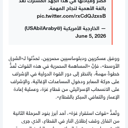
بالغة الأهمية لنجاح المهمة.
pic.twitter.com/rxCdQJzxsB
— الخارجية الأمريكية (@USAbilAraby)
June 5, 2026
ووفق عسكريين ودبلوماسيين مصريين، تحدَّثوا لـ«الشرق
الأوسط»، فإنَّ «المساهمة المصرية في هذه القوات تُعدُّ
خطوةً مهمةً، بالنظر إلى دور القوة الدولية في الإشراف
على حركة المعابر ودخول المساعدات الإغاثية، والإشراف
على الانسحاب الإسرائيلي من قطاع غزة، وعملية إعادة
الإعمار والتعافي المبكر بالقطاع».
وتُعدُّ «قوات استقرار غزة»، أحد أبرز بنود المرحلة الثانية
من اتفاق وقف إطلاق النار في القطاع، الذي جرى
التوقيع عليه في «قمة السلام» بشرم الشيخ المصرية،