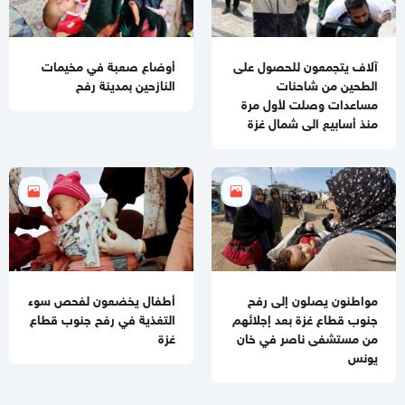
آلاف يتجمعون للحصول على
أوضاع صعبة في مخيمات
الطحين من شاحنات
النازحين بمدينة رفح
مساعدات وصلت لأول مرة
منذ أسابيع الى شمال غزة
مواطنون يصلون إلى رفح
أطفال يخضعون لفحص سوء
جنوب قطاع غزة بعد إجلائهم
التغذية في رفح جنوب قطاع
من مستشفى ناصر في خان
غزة
يونس