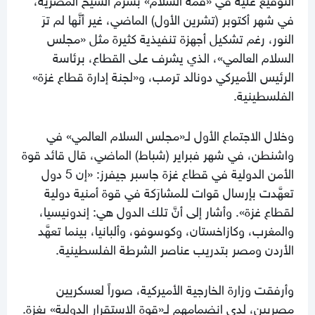
في شهر أكتوبر (تشرين الأول) الماضي، غير أنَّها لم ترَ
النور، رغم تشكيل أجهزة تنفيذية كثيرة مثل «مجلس
السلام العالمي»، الذي يشرف على القطاع، برئاسة
الرئيس الأميركي دونالد ترمب، و«لجنة إدارة قطاع غزة»
الفلسطينية.
وخلال الاجتماع الأول لـ«مجلس السلام العالمي» في
واشنطن، في شهر فبراير (شباط) الماضي، قال قائد قوة
الأمن الدولية في قطاع غزة جاسبر جيفرز: «إن 5 دول
تعهَّدت بإرسال قوات للمشارَكة في قوة أمنية دولية
لقطاع غزة». وأشار إلى أنَّ تلك الدول هي: إندونيسيا،
والمغرب، وكازاخستان، وكوسوفو، وألبانيا، بينما تعهَّد
الأردن ومصر بتدريب عناصر الشرطة الفلسطينية.
وأرفقت وزارة الخارجية الأميركية، صوراً لعسكريين
مصريين، لدى انضمامهم لـ«قوة الاستقرار الدولية» بغزة.