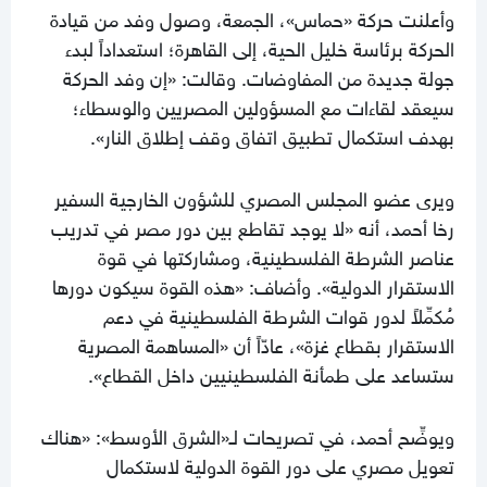
وأعلنت حركة «حماس»، الجمعة، وصول وفد من قيادة
الحركة برئاسة خليل الحية، إلى القاهرة؛ استعداداً لبدء
جولة جديدة من المفاوضات. وقالت: «إن وفد الحركة
سيعقد لقاءات مع المسؤولين المصريين والوسطاء؛
بهدف استكمال تطبيق اتفاق وقف إطلاق النار».
ويرى عضو المجلس المصري للشؤون الخارجية السفير
رخا أحمد، أنه «لا يوجد تقاطع بين دور مصر في تدريب
عناصر الشرطة الفلسطينية، ومشاركتها في قوة
الاستقرار الدولية». وأضاف: «هذه القوة سيكون دورها
مُكمِّلاً لدور قوات الشرطة الفلسطينية في دعم
الاستقرار بقطاع غزة»، عادّاً أن «المساهمة المصرية
ستساعد على طمأنة الفلسطينيين داخل القطاع».
ويوضِّح أحمد، في تصريحات لـ«الشرق الأوسط»: «هناك
تعويل مصري على دور القوة الدولية لاستكمال