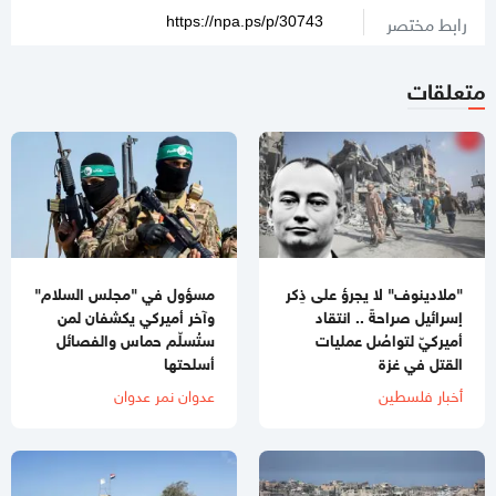
رابط مختصر
متعلقات
"ملادينوف" لا يجرؤ على ذِكر
مسؤول في "مجلس السلام"
إسرائيل صراحةً .. انتقاد
وآخر أميركي يكشفان لمن
أميركيّ لتواصُل عمليات
ستُسلّم حماس والفصائل
القتل في غزة
أسلحتها
أخبار فلسطين
عدوان نمر عدوان