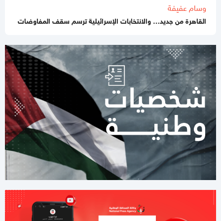
وسام عفيفة
10:59 صباحا
جيش الاحتلال يطلق عملية عسكرية واسعة في مخيم قلنديا
القاهرة من جديد… والانتخابات الإسرائيلية ترسم سقف المفاوضات
11:06 مساءاً
قطر: حماس التزمت بكل شيء في اتفاق غزة ويجب إلزام "إسرائيل"
11:00 مساءاً
مصادر عسكرية: "إسرائيل" تقيّد الاغتيالات في غزة تمهيدًا لوقف
الهجمات 14 يومًا
11:42 صباحا
صحيفة: نيابة رام الله تصدر مذكرة توقيف بحق رجل الأعمال طارق
النتشة
03:37 مساءاً
لليوم الثاني.. الاحتلال يُواصل عدوانه على قلنديا
01:59 مساءاً
8 دول عربية وإسلامية تصدر بيانا مشتركا بشأن غزة