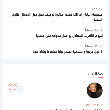
11:42 صباحا
صحيفة: نيابة رام الله تصدر مذكرة توقيف بحق رجل الأعمال طارق
النتشة
03:37 مساءاً
لليوم الثاني.. الاحتلال يُواصل عدوانه على قلنديا
01:59 مساءاً
8 دول عربية وإسلامية تصدر بيانا مشتركا بشأن غزة
11:44 صباحا
صحيفة تكشف تفاصيل جديدة من ملامح اتفاق غزة
11:12 صباحا
مقالات
هآرتس تكشف.. نتنياهو يوفد ديرمر إلى واشنطن لتخفيف التوتر مع
الإدارة الأميركية حول غزة
10:21 مساءاً
ملف طبي ناقص وإصابات موثقة.. التماس للسماح لطبيب مستقل
بفحص حسام أبو صفية
منير شفيق
الفشل ينتظر "مجلس السلام العالمي"