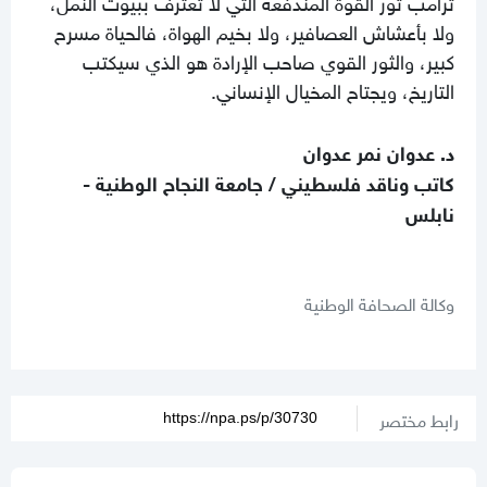
ترامب ثور القوة المندفعة التي لا تعترف ببيوت النمل،
ولا بأعشاش العصافير، ولا بخيم الهواة، فالحياة مسرح
كبير، والثور القوي صاحب الإرادة هو الذي سيكتب
التاريخ، ويجتاح المخيال الإنساني.
د. عدوان نمر عدوان
كاتب وناقد فلسطيني / جامعة النجاح الوطنية -
نابلس
وكالة الصحافة الوطنية
رابط مختصر