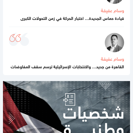
11:54 صباحا
وسام عفيفة
منع إدخال المستلزمات الطبية يفاقم انهيار القطاع الصحي في غزة
قيادة حماس الجديدة… اختبار الحركة في زمن التحولات الكبرى
11:32 صباحا
تحذيرات إسرائيلية من نقص حاد في الصواريخ الاعتراضية
11:07 صباحا
باسم نعيم: حماس لا تزال في انتظار رد رسمي من ملادينوف حول
خارطة الطريق
وسام عفيفة
القاهرة من جديد… والانتخابات الإسرائيلية ترسم سقف المفاوضات
10:59 صباحا
جيش الاحتلال يطلق عملية عسكرية واسعة في مخيم قلنديا
11:06 مساءاً
قطر: حماس التزمت بكل شيء في اتفاق غزة ويجب إلزام "إسرائيل"
11:00 مساءاً
مصادر عسكرية: "إسرائيل" تقيّد الاغتيالات في غزة تمهيدًا لوقف
الهجمات 14 يومًا