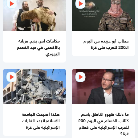
04:35 مساءاً
مصادر صحفية تكشف تفاصيل الرسائل المتبادلة بين "حماس"
وملادينوف
03:48 مساءاً
الفشل ينتظر "مجلس السلام العالمي"
خطاب أبو عبيدة في اليوم
مكافآت لمن يذبح قربانه
الـ200 للحرب على غزة
بالأقصى في عيد الفصح
02:39 مساءاً
اليهودي
مقتل جنديبن إسرائيليين وإصابة 7 آخرين بعضهم بجراح خطيرة
بانفجار منزل جنوبي لبنان
11:54 صباحا
منع إدخال المستلزمات الطبية يفاقم انهيار القطاع الصحي في غزة
11:32 صباحا
تحذيرات إسرائيلية من نقص حاد في الصواريخ الاعتراضية
ما دلالة ظهور الناطق باسم
هكذا أصبحت الجامعة
11:07 صباحا
كتائب القسام في اليوم 200
الإسلامية بعد الغارات
باسم نعيم: حماس لا تزال في انتظار رد رسمي من ملادينوف حول
للحرب الإسرائيلية على قطاع
الإسرائيلية على غزة
خارطة الطريق
غزة؟