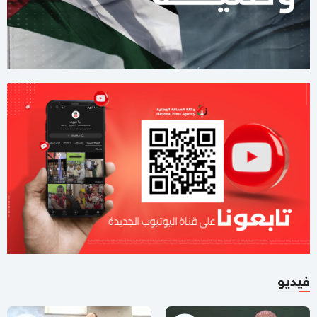
11:42 صباحا
صحيفة: نيابة رام الله تصدر مذكرة توقيف بحق رجل الأعمال طارق
النتشة
03:37 مساءاً
لليوم الثاني.. الاحتلال يُواصل عدوانه على قلنديا
01:59 مساءاً
8 دول عربية وإسلامية تصدر بيانا مشتركا بشأن غزة
11:44 صباحا
صحيفة تكشف تفاصيل جديدة من ملامح اتفاق غزة
11:12 صباحا
هآرتس تكشف.. نتنياهو يوفد ديرمر إلى واشنطن لتخفيف التوتر مع
الإدارة الأميركية حول غزة
10:21 مساءاً
فيديو
ملف طبي ناقص وإصابات موثقة.. التماس للسماح لطبيب مستقل
بفحص حسام أبو صفية