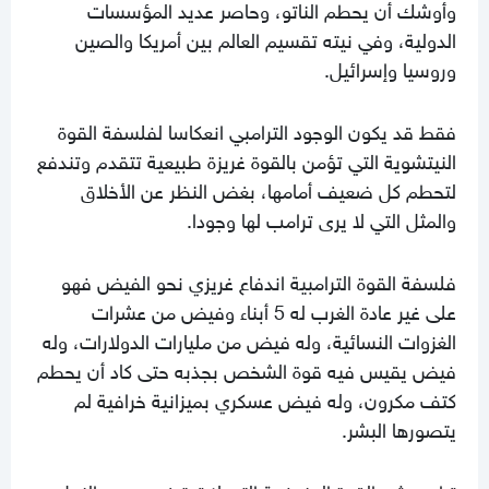
وأوشك أن يحطم الناتو، وحاصر عديد المؤسسات
الدولية، وفي نيته تقسيم العالم بين أمريكا والصين
وروسيا وإسرائيل.
فقط قد يكون الوجود الترامبي انعكاسا لفلسفة القوة
النيتشوية التي تؤمن بالقوة غريزة طبيعية تتقدم وتندفع
لتحطم كل ضعيف أمامها، بغض النظر عن الأخلاق
والمثل التي لا يرى ترامب لها وجودا.
فلسفة القوة الترامبية اندفاع غريزي نحو الفيض فهو
على غير عادة الغرب له 5 أبناء وفيض من عشرات
الغزوات النسائية، وله فيض من مليارات الدولارات، وله
فيض يقيس فيه قوة الشخص بجذبه حتى كاد أن يحطم
كتف مكرون، وله فيض عسكري بميزانية خرافية لم
يتصورها البشر.