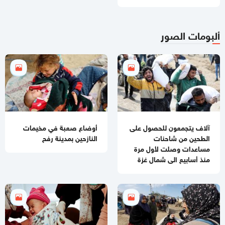
10:59 صباحا
جيش الاحتلال يطلق عملية عسكرية واسعة في مخيم قلنديا
ألبومات الصور
11:06 مساءاً
قطر: حماس التزمت بكل شيء في اتفاق غزة ويجب إلزام "إسرائيل"
11:00 مساءاً
مصادر عسكرية: "إسرائيل" تقيّد الاغتيالات في غزة تمهيدًا لوقف
الهجمات 14 يومًا
آلاف يتجمعون للحصول على
أوضاع صعبة في مخيمات
الطحين من شاحنات
النازحين بمدينة رفح
مساعدات وصلت لأول مرة
منذ أسابيع الى شمال غزة