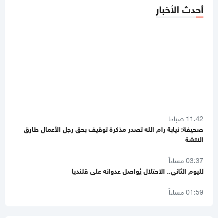
أحدث الأخبار
11:42 صباحا
صحيفة: نيابة رام الله تصدر مذكرة توقيف بحق رجل الأعمال طارق
النتشة
03:37 مساءاً
لليوم الثاني.. الاحتلال يُواصل عدوانه على قلنديا
01:59 مساءاً
8 دول عربية وإسلامية تصدر بيانا مشتركا بشأن غزة
11:44 صباحا