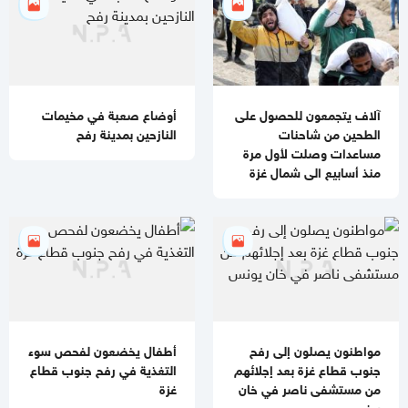
خارطة الطريق
آلاف يتجمعون للحصول على
أوضاع صعبة في مخيمات
الطحين من شاحنات
النازحين بمدينة رفح
مساعدات وصلت لأول مرة
منذ أسابيع الى شمال غزة
مواطنون يصلون إلى رفح
أطفال يخضعون لفحص سوء
جنوب قطاع غزة بعد إجلائهم
التغذية في رفح جنوب قطاع
من مستشفى ناصر في خان
غزة
يونس