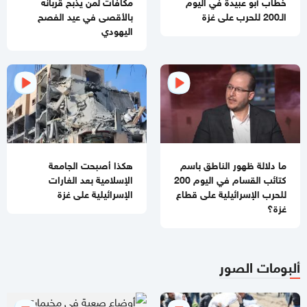
خطاب أبو عبيدة في اليوم
مكافآت لمن يذبح قربانه
بفحص حسام أبو صفية
الـ200 للحرب على غزة
بالأقصى في عيد الفصح
اليهودي
04:35 مساءاً
مصادر صحفية تكشف تفاصيل الرسائل المتبادلة بين "حماس"
وملادينوف
03:48 مساءاً
الفشل ينتظر "مجلس السلام العالمي"
02:39 مساءاً
مقتل جنديبن إسرائيليين وإصابة 7 آخرين بعضهم بجراح خطيرة
ما دلالة ظهور الناطق باسم
هكذا أصبحت الجامعة
بانفجار منزل جنوبي لبنان
كتائب القسام في اليوم 200
الإسلامية بعد الغارات
للحرب الإسرائيلية على قطاع
الإسرائيلية على غزة
11:54 صباحا
غزة؟
منع إدخال المستلزمات الطبية يفاقم انهيار القطاع الصحي في غزة
11:32 صباحا
تحذيرات إسرائيلية من نقص حاد في الصواريخ الاعتراضية
ألبومات الصور
11:07 صباحا
باسم نعيم: حماس لا تزال في انتظار رد رسمي من ملادينوف حول