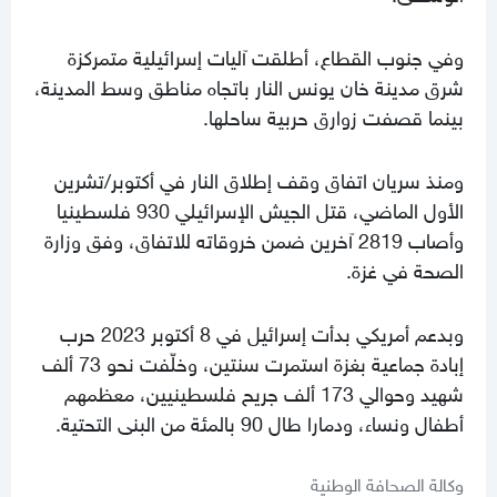
وفي جنوب القطاع، أطلقت آليات إسرائيلية متمركزة
شرق مدينة خان يونس النار باتجاه مناطق وسط المدينة،
بينما قصفت زوارق حربية ساحلها.
ومنذ سريان اتفاق وقف إطلاق النار في أكتوبر/تشرين
الأول الماضي، قتل الجيش الإسرائيلي 930 فلسطينيا
وأصاب 2819 آخرين ضمن خروقاته للاتفاق، وفق وزارة
الصحة في غزة.
وبدعم أمريكي بدأت إسرائيل في 8 أكتوبر 2023 حرب
إبادة جماعية بغزة استمرت سنتين، وخلّفت نحو 73 ألف
شهيد وحوالي 173 ألف جريح فلسطينيين، معظمهم
أطفال ونساء، ودمارا طال 90 بالمئة من البنى التحتية.
وكالة الصحافة الوطنية