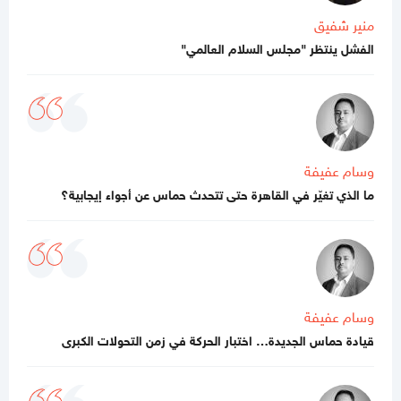
صحيفة تكشف تفاصيل جديدة من ملامح اتفاق غزة
منير شفيق
الفشل ينتظر "مجلس السلام العالمي"
11:12 صباحا
هآرتس تكشف.. نتنياهو يوفد ديرمر إلى واشنطن لتخفيف التوتر مع
الإدارة الأميركية حول غزة
10:21 مساءاً
ملف طبي ناقص وإصابات موثقة.. التماس للسماح لطبيب مستقل
بفحص حسام أبو صفية
وسام عفيفة
ما الذي تغيّر في القاهرة حتى تتحدث حماس عن أجواء إيجابية؟
04:35 مساءاً
مصادر صحفية تكشف تفاصيل الرسائل المتبادلة بين "حماس"
وملادينوف
03:48 مساءاً
الفشل ينتظر "مجلس السلام العالمي"
وسام عفيفة
قيادة حماس الجديدة… اختبار الحركة في زمن التحولات الكبرى
02:39 مساءاً
مقتل جنديبن إسرائيليين وإصابة 7 آخرين بعضهم بجراح خطيرة
بانفجار منزل جنوبي لبنان