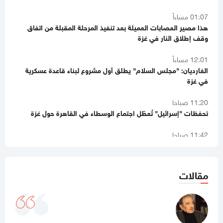
هذا مصير العصابات العميلة بعد تنفيذ المرحلة المقبلة من اتفاق
وقف إطلاق النار في غزة
12:01 مساءاً
الغارديان: "مجلس السلام" يطلق أول مشروع لبناء قاعدة عسكرية
في غزة
11:20 صباحا
تحفظات "إسرائيل" تُعطّل اجتماع الوسطاء في القاهرة حول غزة
11:42 صباحا
صحيفة: نيابة رام الله تصدر مذكرة توقيف بحق رجل الأعمال طارق
النتشة
03:37 مساءاً
لليوم الثاني.. الاحتلال يُواصل عدوانه على قلنديا
مقالات
01:59 مساءاً
8 دول عربية وإسلامية تصدر بيانا مشتركا بشأن غزة
11:44 صباحا