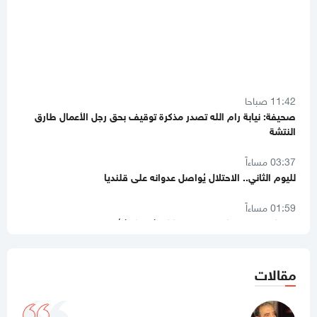
11:42 صباحا
صحيفة: نيابة رام الله تصدر مذكرة توقيف بحق رجل الأعمال طارق
النتشة
03:37 مساءاً
لليوم الثاني.. الاحتلال يُواصل عدوانه على قلنديا
01:59 مساءاً
8 دول عربية وإسلامية تصدر بيانا مشتركا بشأن غزة
11:44 صباحا
صحيفة تكشف تفاصيل جديدة من ملامح اتفاق غزة
مقالات
11:12 صباحا
هآرتس تكشف.. نتنياهو يوفد ديرمر إلى واشنطن لتخفيف التوتر مع
الإدارة الأميركية حول غزة