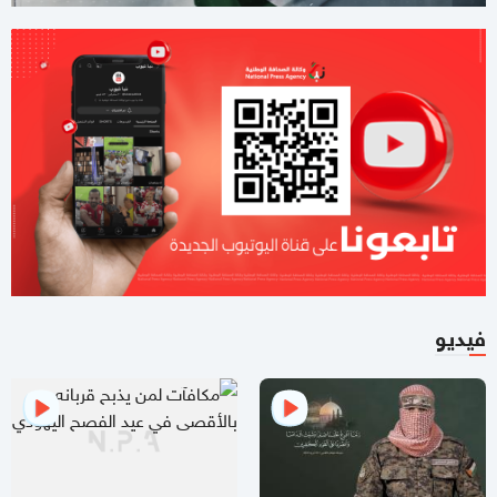
لليوم الثاني.. الاحتلال يُواصل عدوانه على قلنديا
01:59 مساءاً
8 دول عربية وإسلامية تصدر بيانا مشتركا بشأن غزة
11:44 صباحا
صحيفة تكشف تفاصيل جديدة من ملامح اتفاق غزة
11:12 صباحا
هآرتس تكشف.. نتنياهو يوفد ديرمر إلى واشنطن لتخفيف التوتر مع
الإدارة الأميركية حول غزة
10:21 مساءاً
فيديو
ملف طبي ناقص وإصابات موثقة.. التماس للسماح لطبيب مستقل
بفحص حسام أبو صفية
04:35 مساءاً
مصادر صحفية تكشف تفاصيل الرسائل المتبادلة بين "حماس"
وملادينوف