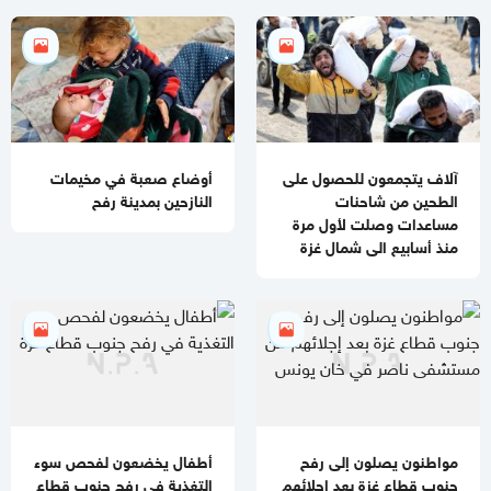
قطر: حماس التزمت بكل شيء في اتفاق غزة ويجب إلزام "إسرائيل"
11:00 مساءاً
مصادر عسكرية: "إسرائيل" تقيّد الاغتيالات في غزة تمهيدًا لوقف
الهجمات 14 يومًا
آلاف يتجمعون للحصول على
أوضاع صعبة في مخيمات
الطحين من شاحنات
النازحين بمدينة رفح
مساعدات وصلت لأول مرة
منذ أسابيع الى شمال غزة
مواطنون يصلون إلى رفح
أطفال يخضعون لفحص سوء
جنوب قطاع غزة بعد إجلائهم
التغذية في رفح جنوب قطاع