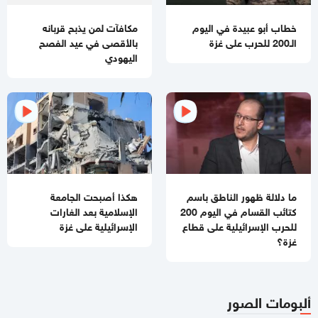
03:48 مساءاً
الفشل ينتظر "مجلس السلام العالمي"
خطاب أبو عبيدة في اليوم
مكافآت لمن يذبح قربانه
الـ200 للحرب على غزة
بالأقصى في عيد الفصح
02:39 مساءاً
اليهودي
مقتل جنديبن إسرائيليين وإصابة 7 آخرين بعضهم بجراح خطيرة
بانفجار منزل جنوبي لبنان
11:54 صباحا
منع إدخال المستلزمات الطبية يفاقم انهيار القطاع الصحي في غزة
11:32 صباحا
تحذيرات إسرائيلية من نقص حاد في الصواريخ الاعتراضية
ما دلالة ظهور الناطق باسم
هكذا أصبحت الجامعة
11:07 صباحا
كتائب القسام في اليوم 200
الإسلامية بعد الغارات
باسم نعيم: حماس لا تزال في انتظار رد رسمي من ملادينوف حول
للحرب الإسرائيلية على قطاع
الإسرائيلية على غزة
خارطة الطريق
غزة؟
10:59 صباحا
جيش الاحتلال يطلق عملية عسكرية واسعة في مخيم قلنديا
ألبومات الصور
11:06 مساءاً