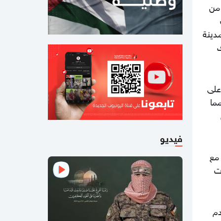
الأميركية حول غزة
 من
10:21 مساءاً
مدينة
ملف طبي ناقص وإصابات موثقة..
التماس للسماح لطبيب مستقل بفحص
ك
حسام أبو صفية
04:35 مساءاً
على
مصادر صحفية تكشف تفاصيل الرسائل
المتبادلة بين "حماس" وملادينوف
مما
03:48 مساءاً
الفشل ينتظر "مجلس السلام العالمي"
فيديو
02:39 مساءاً
 مع
مقتل جنديبن إسرائيليين وإصابة 7 آخرين
ت
بعضهم بجراح خطيرة بانفجار منزل جنوبي
لبنان
دم
10:27 صباحا