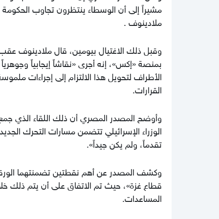
مشيراً إلى أن الوسطاء ينتظرون تجاوب الحكومة ا
ملادينوف .
وقبل ذلك الاغتيال بيومين، قال ملادينوف عقب ل
بمنصة «إكس»، إنه أجرى «نقاشاً إيجابياً وجوهريا
الأطراف لتحويل هذا الالتزام إلى إجراءات ملموس
القرارات.
وأوضح المصدر المصري أن ذلك اللقاء الذي جمع 
الوزراء الإسرائيلي تتضمن مسارات التحرك الجديدة 
تقدماً، ولم يكن جيداً».
وكشف المصدر عن أهم نقطتين تضمنتهما الورقة ا
قطاع غزة»، حيث تم الاتفاق على أن يتم ذلك خلال 
المساعدات.