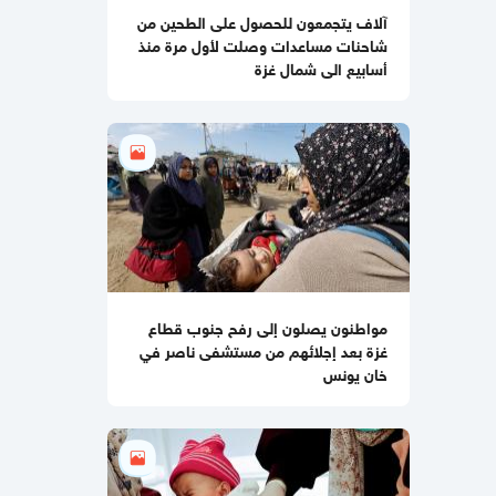
هآرتس تكشف.. نتنياهو يوفد ديرمر إلى
آلاف يتجمعون للحصول على الطحين من
واشنطن لتخفيف التوتر مع الإدارة
شاحنات مساعدات وصلت لأول مرة منذ
الأميركية حول غزة
أسابيع الى شمال غزة
10:21 مساءاً
ملف طبي ناقص وإصابات موثقة..
التماس للسماح لطبيب مستقل بفحص
حسام أبو صفية
04:35 مساءاً
مصادر صحفية تكشف تفاصيل الرسائل
المتبادلة بين "حماس" وملادينوف
03:48 مساءاً
مواطنون يصلون إلى رفح جنوب قطاع
الفشل ينتظر "مجلس السلام العالمي"
غزة بعد إجلائهم من مستشفى ناصر في
خان يونس
02:39 مساءاً
مقتل جنديبن إسرائيليين وإصابة 7 آخرين
بعضهم بجراح خطيرة بانفجار منزل جنوبي
لبنان