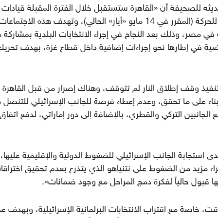
يثه للصحيفة أن «القاهرة ستستقبل خلال الفترة المقبلة قيادات
حركة (فتح) ومختلف أطيافها، قبل المؤتمر العام للحركة (المقرر في 14 مايو «أيار» الحالي)، وتهدف هذه الاجتماعات
 في مصر، وذلك بعد النجاح في إجراء الانتخابات البلدية بمشاركة 
ماضية في إطارها نحو إجراءات إضافية داخل قطاع غزة، بهدف تحري
نفيذ وقف إطلاق النار لم تتوقف، وهناك إصرار من قبل القاهرة 
والبناء على ما تحقق، وعدم إعطاء فرصة للجانب الإسرائيلي للتنصل 
الجانبين التركي والقطري، بالإضافة إلى دور إماراتي، لدفع اتفاق
ى استجابة الجانب الإسرائيلي للضغوط الدولية والإقليمية عليها،
جراء مزيد من الضغوط على نتنياهو الذي يتذرع بعدم تحقيق اختراقا
 قبول حالياً لفكرة دمج المراحل مع وجود ضمانات».
وقت، خاصة مع اقتراب الانتخابات البرلمانية الإسرائيلية، وبهدف ع