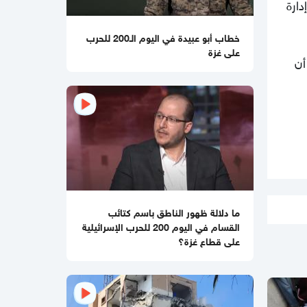
دارة
بالفيديو
وزير الخارجية المصري: حصر
وتجميع سلاح غزة يجب أن يتزامن مع
الانسحاب الإسرائيلي
خطاب أبو عبيدة في اليوم الـ200 للحرب
على غزة
أن
10:16 صباحا
"إسرائيل" تستعد للانسحاب من مناطق
بغزة لصالح قوات دولية
04:24 مساءاً
حماس تطالب واشنطن بالضغط على
إسرائيل وتؤكد جاهزيتها لاتفاق غزة
01:07 مساءاً
هذا مصير العصابات العميلة بعد تنفيذ
المرحلة المقبلة من اتفاق وقف إطلاق
ما دلالة ظهور الناطق باسم كتائب
النار في غزة
القسام في اليوم 200 للحرب الإسرائيلية
على قطاع غزة؟
12:01 مساءاً
الغارديان: "مجلس السلام" يطلق أول
مشروع لبناء قاعدة عسكرية في غزة