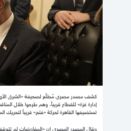
كشف مصدر مصري مُطلّع لصحيفة «الشرق الأوسط
إدارة غزة» للقطاع قريباً، وهم طرحوا خلال المن
تستضيفها القاهرة لحركة «فتح» قريباً لتحريك ال
وقال المصدر المصري إن «المفاوضات لم تتوقف