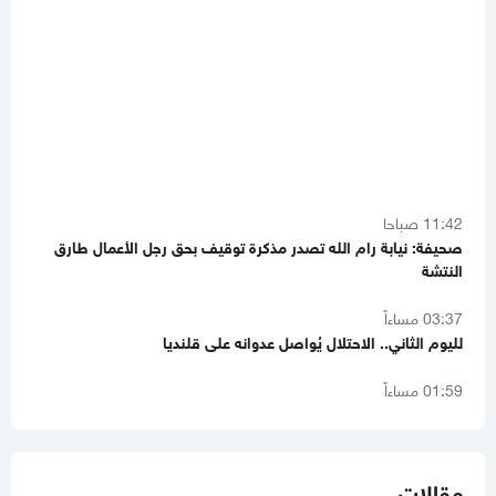
11:42 صباحا
صحيفة: نيابة رام الله تصدر مذكرة توقيف بحق رجل الأعمال طارق
النتشة
03:37 مساءاً
لليوم الثاني.. الاحتلال يُواصل عدوانه على قلنديا
01:59 مساءاً
8 دول عربية وإسلامية تصدر بيانا مشتركا بشأن غزة
11:44 صباحا
صحيفة تكشف تفاصيل جديدة من ملامح اتفاق غزة
مقالات