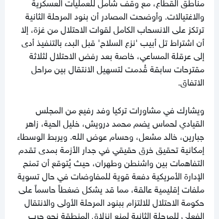
مناطق القطاع، مع وقف شامل للعمليات العسكرية
والاغتيالات. وأوضحت المصادر أن بنود المرحلة الثانية
ترتكز على الانسحاب الكامل لقوات الاحتلال من غزة، إلا
أن اشتراط تل أبيب 'نزع السلاح' قبل البدء بالتنفيذ أدى
إلى عرقلة المساعي، خاصة بعد رفض الاحتلال لثلاثة
مقترحات سابقة قُدمت لتسهيل الانتقال بين مراحل
الاتفاق.
ويشارك في مشاورات تركيا وفد رفيع من المجلس
القيادي لحماس يضم محمد درويش، خليل الحية، زاهر
جبارين، خالد مشعل، وحسام عوض الله. ويربط الوسطاء
إمكانية تحقيق خرق حقيقي في جدار الأزمة بمدى تقدم
التفاهمات بين واشنطن وطهران، حيث يُتوقع أن تمنح
الإدارة الأمريكية دفعة قوية للمفاوضات في حال تسوية
ملفات إقليمية عالقة، مما قد يشكل ضغطاً حاسماً على
حكومة الاحتلال للالتزام ببنود المرحلة الأولى والانتقال
الفعلي للمرحلة الثانية لمنع انزلاق المنطقة نحو حرب