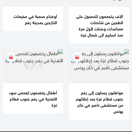
جيش الاحتلال يطلق عملية عسكرية واسعة في مخيم قلنديا
11:06 مساءاً
آلاف يتجمعون للحصول على
أوضاع صعبة في مخيمات
قطر: حماس التزمت بكل شيء في اتفاق غزة ويجب إلزام "إسرائيل"
الطحين من شاحنات
النازحين بمدينة رفح
مساعدات وصلت لأول مرة
11:00 مساءاً
منذ أسابيع الى شمال غزة
مصادر عسكرية: "إسرائيل" تقيّد الاغتيالات في غزة تمهيدًا لوقف
الهجمات 14 يومًا
مواطنون يصلون إلى رفح
أطفال يخضعون لفحص سوء
جنوب قطاع غزة بعد إجلائهم
التغذية في رفح جنوب قطاع
من مستشفى ناصر في خان
غزة
يونس