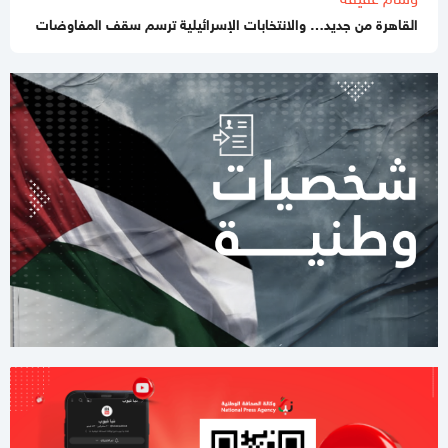
القاهرة من جديد… والانتخابات الإسرائيلية ترسم سقف المفاوضات
11:32 صباحا
تحذيرات إسرائيلية من نقص حاد في الصواريخ الاعتراضية
11:07 صباحا
باسم نعيم: حماس لا تزال في انتظار رد رسمي من ملادينوف حول
خارطة الطريق
10:59 صباحا
جيش الاحتلال يطلق عملية عسكرية واسعة في مخيم قلنديا
11:06 مساءاً
قطر: حماس التزمت بكل شيء في اتفاق غزة ويجب إلزام "إسرائيل"
11:00 مساءاً
مصادر عسكرية: "إسرائيل" تقيّد الاغتيالات في غزة تمهيدًا لوقف
الهجمات 14 يومًا
11:42 صباحا
صحيفة: نيابة رام الله تصدر مذكرة توقيف بحق رجل الأعمال طارق