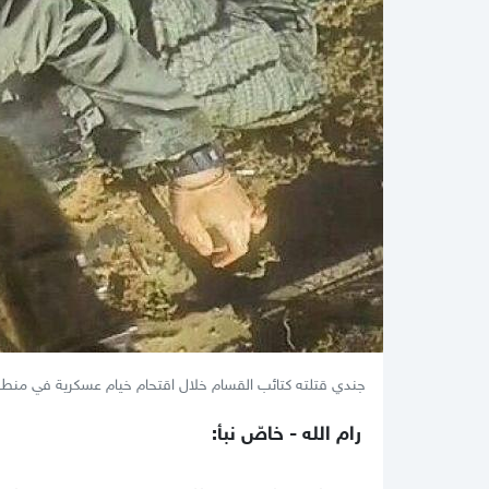
جندي قتلته كتائب القسام خلال اقتحام خيام عسكرية في منطق
رام الله - خاصّ نبأ: