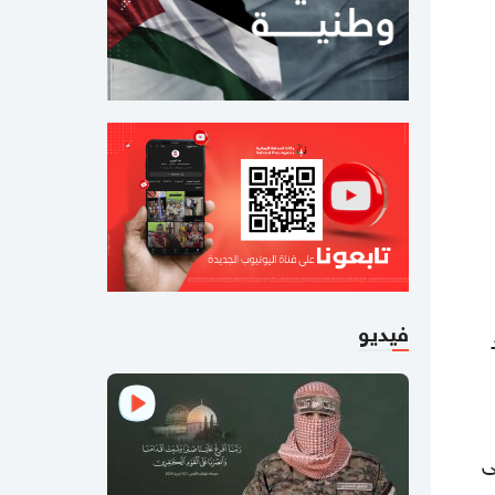
07:52 مساءاً
"حماس": التصعيد الإسرائيلي في غزة
يهدف إلى تعطيل تنفيذ اتفاق وقف النار
03:47 مساءاً
تصعيد ويوم دامٍ في غزة .. 18 شهيداً
بينهم 3 أطفال وآخر جَنين في شهره
السادس (شاهد)
12:58 مساءاً
وكالة "فارس": لا اتفاق بشأن إعادة فتح
مضيق هرمز والأخبار المتداولة كاذبة
فيديو
12:09 مساءاً
وزارة الداخلية في رام الله توضح آلية
إصدار جواز سفر للطلبة في قطاع غزة
ى
11:31 مساءاً
شهيدان ومصابون جراء قصف الاحتلال
.