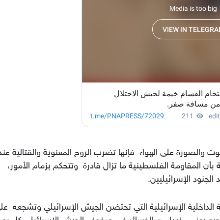
ت والصورة على الهواء فإنها تضرب الروح المعنوية والقتالية عند
بأن المقاومة الفلسطينية ما تزال قادرة وتتحكم بزمام الأمور،
لجنود الإسرائيليين.
الداخلية الإسرائيلية التي تحتضن الجيش الإسرائيلي وتشجعه عل
لتشجيع يعني مزيدا من الخسائر في صفوف الجيش الإسرائيلي كل يوم