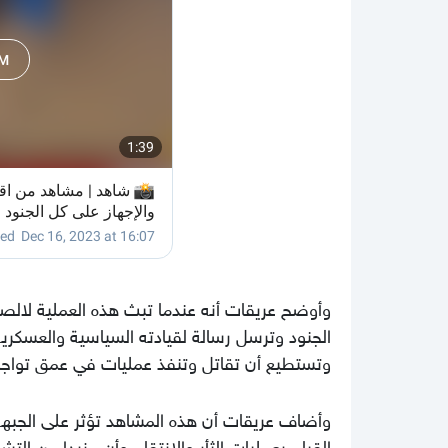
وأوضح عريقات أنه عندما تبث هذه العملية لالصو
الجنود وترسل رسالة لقيادته السياسية والعسكرية 
وتستطيع أن تقاتل وتنفذ عمليات في عمق تواجد ا
وأضاف عريقات أن هذه المشاهد تؤثر على الجبهة 
القيام بعمليات الثأر والانتقام وأن مزيدا من ا